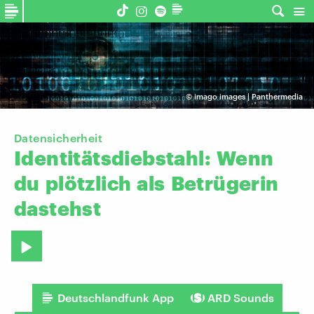
©
imago images | Panthermedia
Datensicherheit
Identitätsdiebstahl:
Wenn
du
plötzlich
als
Betrügerin
dastehst
Deutschlandfunk App
ARD Sounds