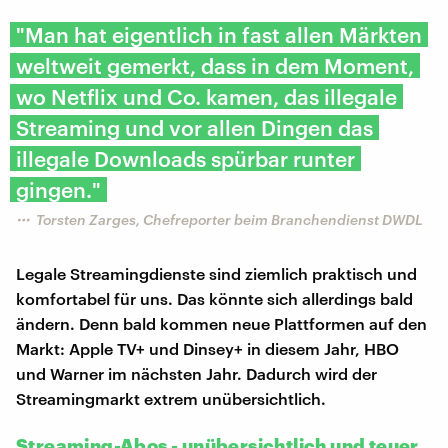
"Man hat eigentlich in fast allen Märkten
weltweit gemerkt, dass in dem Moment,
wo Netflix und Co. kamen, das illegale
Streaming und vor allen Dingen das
illegale Downloads spürbar runter
gingen."
Torsten Zarges, Chefreporter beim Branchendienst DWDL
Legale Streamingdienste sind ziemlich praktisch und
komfortabel für uns. Das könnte sich allerdings bald
ändern. Denn bald kommen neue Plattformen auf den
Markt: Apple TV+ und Dinsey+ in diesem Jahr, HBO
und Warner im nächsten Jahr. Dadurch wird der
Streamingmarkt extrem unübersichtlich.
Streaming-Abos - unübersichtlich und teuer