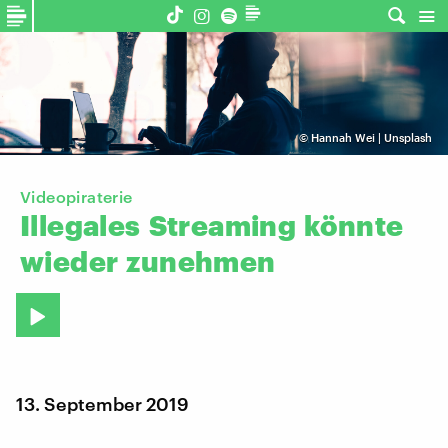
©
Hannah Wei | Unsplash
Videopiraterie
Illegales
Streaming
könnte
wieder
zunehmen
13. September 2019