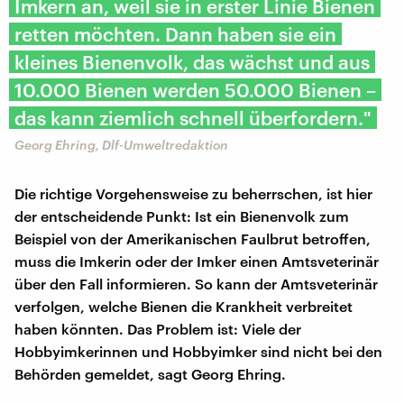
Imkern an, weil sie in erster Linie Bienen
retten möchten. Dann haben sie ein
kleines Bienenvolk, das wächst und aus
10.000 Bienen werden 50.000 Bienen –
das kann ziemlich schnell überfordern."
Georg Ehring, Dlf-Umweltredaktion
Die richtige Vorgehensweise zu beherrschen, ist hier
der entscheidende Punkt: Ist ein Bienenvolk zum
Beispiel von der Amerikanischen Faulbrut betroffen,
muss die Imkerin oder der Imker einen Amtsveterinär
über den Fall informieren. So kann der Amtsveterinär
verfolgen, welche Bienen die Krankheit verbreitet
haben könnten. Das Problem ist: Viele der
Hobbyimkerinnen und Hobbyimker sind nicht bei den
Behörden gemeldet, sagt Georg Ehring.