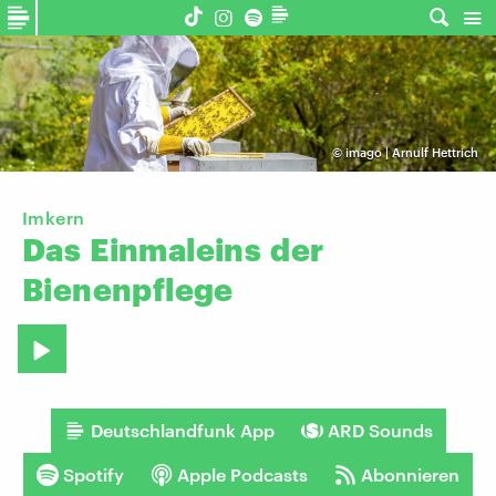
©
imago | Arnulf Hettrich
Imkern
Das
Einmaleins
der
Bienenpflege
Deutschlandfunk App
ARD Sounds
Spotify
Apple Podcasts
Abonnieren