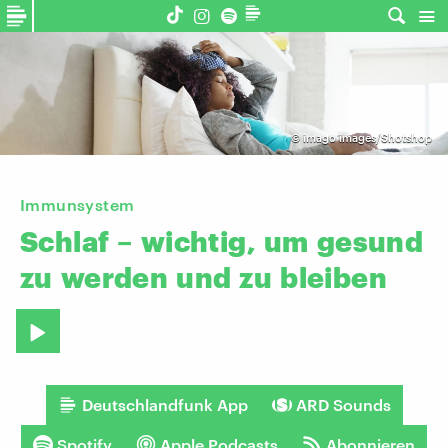
©
imago images/Shotshop
Immunsystem
Schlaf
–
wichtig,
um
gesund
zu
werden
und
zu
bleiben
Deutschlandfunk App
ARD Sounds
Spotify
Apple Podcasts
Abonnieren