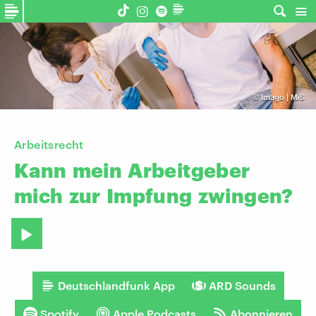
©
Imago | MiS
Arbeitsrecht
Kann
mein
Arbeitgeber
mich
zur
Impfung
zwingen?
Deutschlandfunk App
ARD Sounds
Spotify
Apple Podcasts
Abonnieren