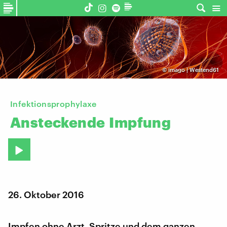
©
imago | Westend61
Infektionsprophylaxe
Ansteckende
Impfung
26. Oktober 2016
Impfen ohne Arzt, Spritze und dem ganzen