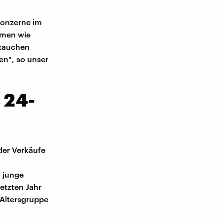
 Konzerne im
irmen wie
 tauchen
en", so unser
 24-
er Verkäufe
m junge
etzten Jahr
 Altersgruppe