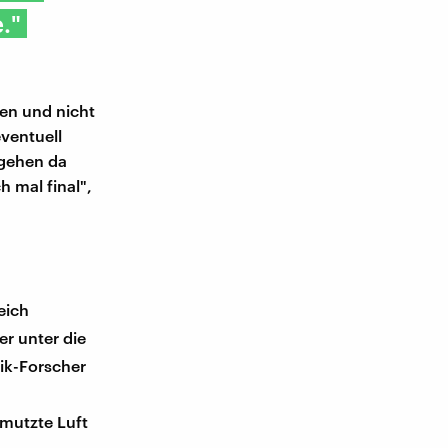
."
en und nicht
eventuell
 gehen da
 mal final",
eich
er unter die
ik-Forscher
mutzte Luft