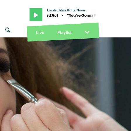
Deutschlandfunk Nova
usic" von Yard Act · "You're Gonna Need A Little Music" von Yard Ac
Live
Playlist