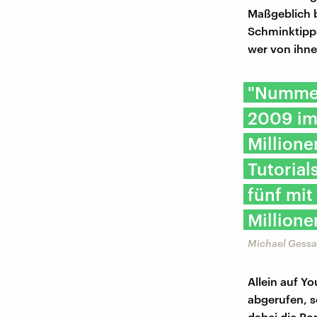
Maßgeblich b
Schminktipp
wer von ihne
"Nummer 
2009 im 
Millione
Tutorial
fünf mit
Millione
Michael Gessa
Allein auf Y
abgerufen, s
dabei die Po