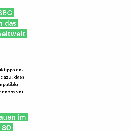
 BBC
h das
weltweit
ktipps an.
 dazu, dass
ompatible
sondern vor
hauen im
u 80