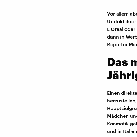
Vor allem ab
Umfeld ihrer
L'Oreal oder
dann in Werb
Reporter Mic
Das m
Jähri
Einen direk
herzustellen,
Hauptzielgru
Mädchen und 
Kosmetik gek
und in Itali