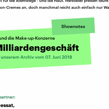
ht für die Atemwege - und die Haut. Hersteller preisen teure
tion-Cremes an, doch manchmal reicht auch einfach nur Wa
Shownotes
 und die Make-up-Konzerne
illiardengeschäft
s unserem Archiv vom 07. Juni 2018
:
artner:
essat,