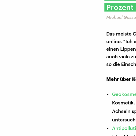
Prozent 
Michael Gessa
Das meiste G
online. "Ich
einen Lippen
auch viele z
so die Einsc
Mehr über K
Geokosmet
Kosmetik. 
Achseln s
untersuch
Antipollu