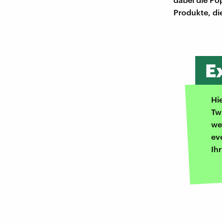
Produkte, die
E
Hi
Tw
we
ev
Ih