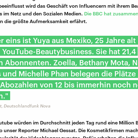
eeinflusst wird das Geschäft von Influencern mit ihrem Be
s im Netz und den Sozialen Medien.
Die BBC hat zusamme
n die größte Aufmerksamkeit erfährt.
eins ist Yuya aus Mexiko, 25 Jahre alt 
YouTube-Beautybusiness. Sie hat 21,4
n Abonnenten. Zoella, Bethany Mota, N
s und Michelle Phan belegen die Plätze 
 Abozahlen von 12 bis immerhin noch 
n."
t, Deutschlandfunk Nova
outube würden im Durchschnitt jeden Tag rund eine Million
o unser Reporter Michael Gessat. Die Kosmetikfirmen mach
pularität der Videoblogger zunutze. Dafür erhalten die Influ