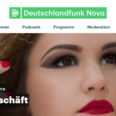
"You're Gonna Need A Little M
emen
Podcasts
Programm
Moderation
rne
schäft