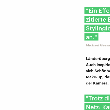
"Ein Eff
zitierte
Stylingi
an."
Michael Gessa
Länderübergr
Auch inspiri
sich Schönhe
Make-up, das
der Kamera, 
"Trotz d
Netz: K