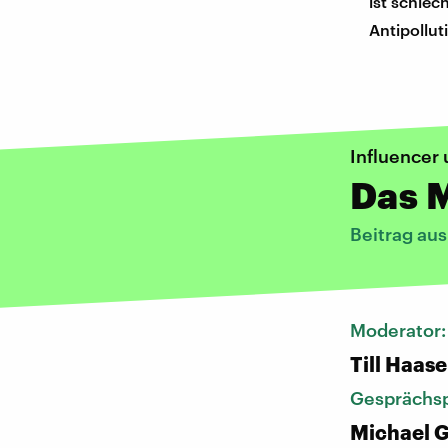
ist schlec
Antipollu
Influencer
Das M
Beitrag au
Moderator
Till Haase
Gesprächsp
Michael G