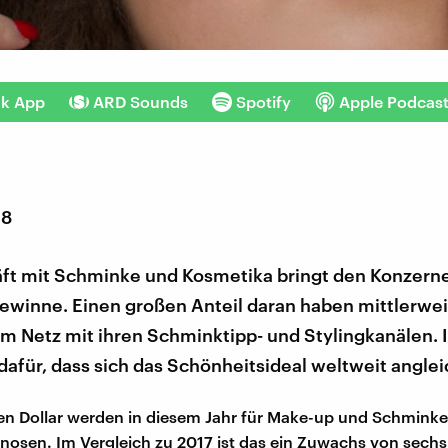
nk App
ARD Sounds
Spotify
Apple Podcas
18
ft mit Schminke und Kosmetika bringt den Konzern
gewinne. Einen großen Anteil daran haben mittlerwei
im Netz mit ihren Schminktipp- und Stylingkanälen. I
dafür, dass sich das Schönheitsideal weltweit anglei
den Dollar werden in diesem Jahr für Make-up und Schmin
gnosen. Im Vergleich zu 2017 ist das ein Zuwachs von sechs