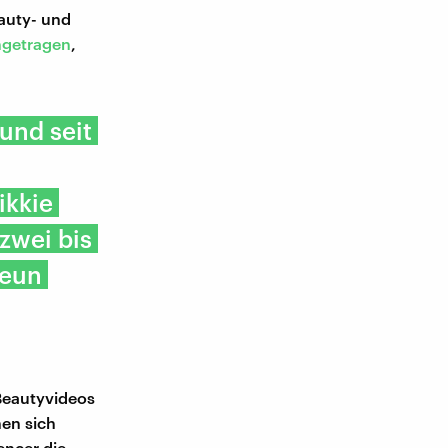
auty- und
ngetragen
,
und seit
ikkie
zwei bis
neun
 Beautyvideos
en sich
encer die