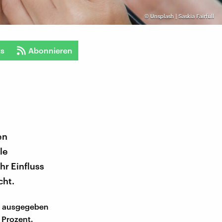
©
Unsplash | Saskia Fairfull
ts
Abonnieren
en
le
hr Einfluss
cht.
ke ausgegeben
 Prozent.