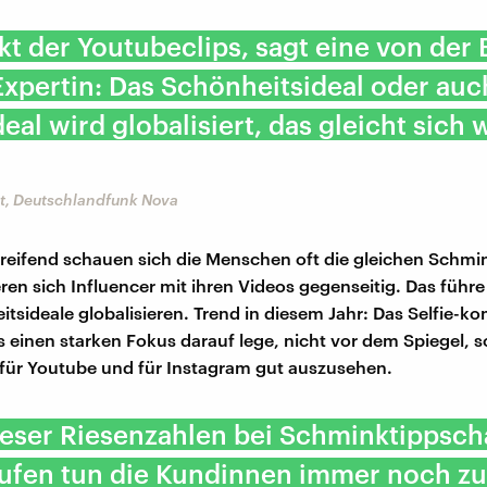
ekt der Youtubeclips, sagt eine von der
 Expertin: Das Schönheitsideal oder auc
deal wird globalisiert, das gleicht sich 
t, Deutschlandfunk Nova
eifend schauen sich die Menschen oft die gleichen Schmin
eren sich Influencer mit ihren Videos gegenseitig. Das führe
itsideale globalisieren. Trend in diesem Jahr: Das Selfie-k
 einen starken Fokus darauf lege, nicht vor dem Spiegel, 
für Youtube und für Instagram gut auszusehen.
ieser Riesenzahlen bei Schminktippsc
aufen tun die Kundinnen immer noch z