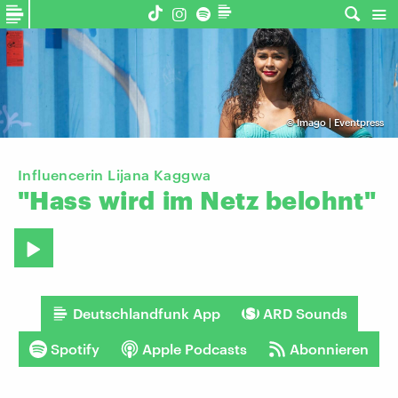
©
Imago | Eventpress
Influencerin Lijana Kaggwa
"Hass
wird
im
Netz
belohnt"
Deutschlandfunk App
ARD Sounds
Spotify
Apple Podcasts
Abonnieren