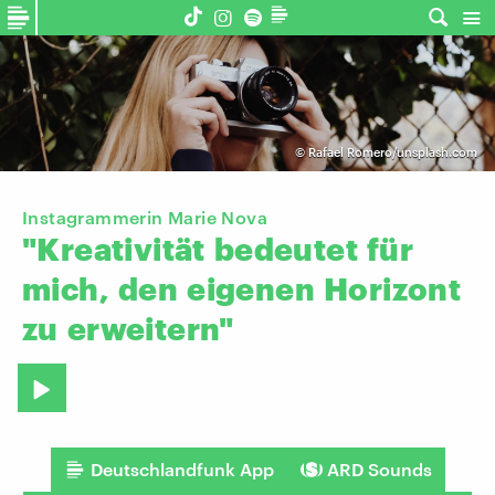
©
Rafael Romero/unsplash.com
Instagrammerin Marie Nova
"Kreativität
bedeutet
für
mich,
den
eigenen
Horizont
zu
erweitern"
Deutschlandfunk App
ARD Sounds