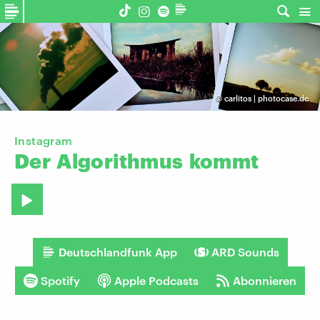
©
carlitos | photocase.de
Instagram
Der
Algorithmus
kommt
Deutschlandfunk App
ARD Sounds
Spotify
Apple Podcasts
Abonnieren