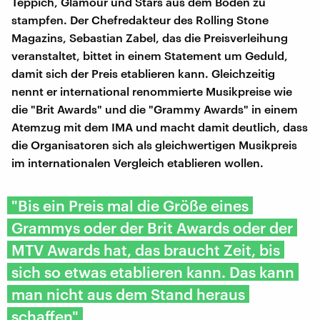
Teppich, Glamour und Stars aus dem Boden zu
stampfen. Der Chefredakteur des Rolling Stone
Magazins, Sebastian Zabel, das die Preisverleihung
veranstaltet, bittet in einem Statement um Geduld,
damit sich der Preis etablieren kann. Gleichzeitig
nennt er international renommierte Musikpreise wie
die "Brit Awards" und die "Grammy Awards" in einem
Atemzug mit dem IMA und macht damit deutlich, dass
die Organisatoren sich als gleichwertigen Musikpreis
im internationalen Vergleich etablieren wollen.
"Bis ein Preis mal die Größe eines
Grammys oder der Brit Awards oder der
MTV Awards hat, das braucht Zeit, bis
sich so etwas etablieren kann. Das kann
man nicht aus dem Stand heraus
schaffen"