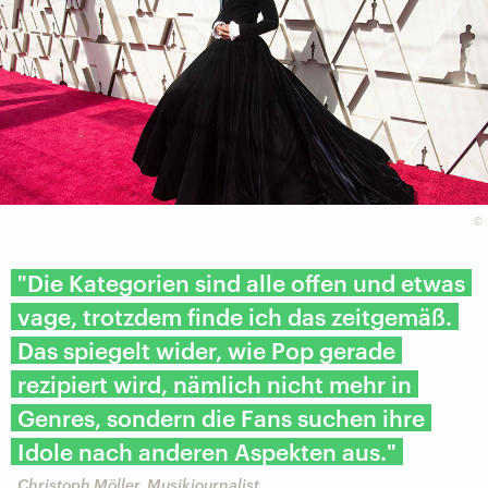
©
"Die Kategorien sind alle offen und etwas
vage, trotzdem finde ich das zeitgemäß.
Das spiegelt wider, wie Pop gerade
rezipiert wird, nämlich nicht mehr in
Genres, sondern die Fans suchen ihre
Idole nach anderen Aspekten aus."
Christoph Möller, Musikjournalist