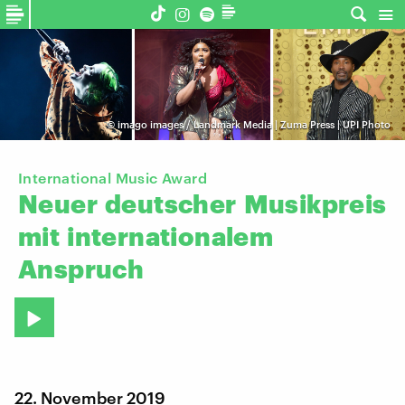
©
imago images / Landmark Media | Zuma Press | UPI Photo
International Music Award
Neuer
deutscher
Musikpreis
mit
internationalem
Anspruch
22. November 2019