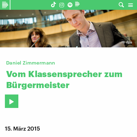
©
dpa
Daniel Zimmermann
Vom
Klassensprecher
zum
Bürgermeister
15. März 2015