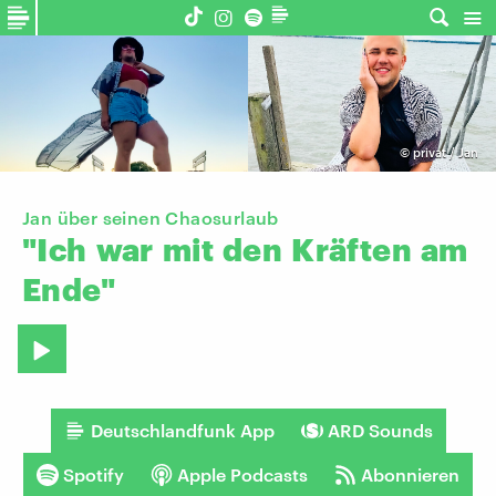
©
privat / Jan
Jan über seinen Chaosurlaub
"Ich
war
mit
den
Kräften
am
Ende"
Deutschlandfunk App
ARD Sounds
Spotify
Apple Podcasts
Abonnieren