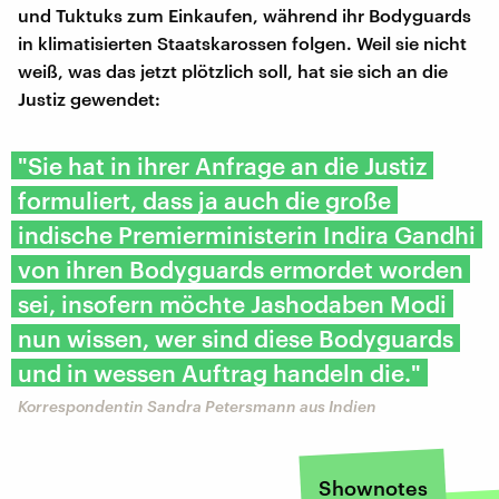
und Tuktuks zum Einkaufen, während ihr Bodyguards
in klimatisierten Staatskarossen folgen. Weil sie nicht
weiß, was das jetzt plötzlich soll, hat sie sich an die
Justiz gewendet:
"Sie hat in ihrer Anfrage an die Justiz
formuliert, dass ja auch die große
indische Premierministerin Indira Gandhi
von ihren Bodyguards ermordet worden
sei, insofern möchte Jashodaben Modi
nun wissen, wer sind diese Bodyguards
und in wessen Auftrag handeln die."
Korrespondentin Sandra Petersmann aus Indien
Shownotes