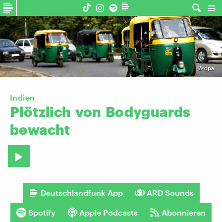
©
dpa
Indien
Plötzlich
von
Bodyguards
bewacht
Deutschlandfunk App
ARD Sounds
Spotify
Apple Podcasts
Abonnieren