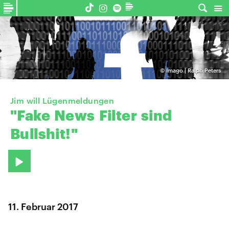
©
Imago | Ralph Peters
Jim will Lügenmeldungen
"​Fake
News
Filter
sind
Bullshit!"
11. Februar 2017