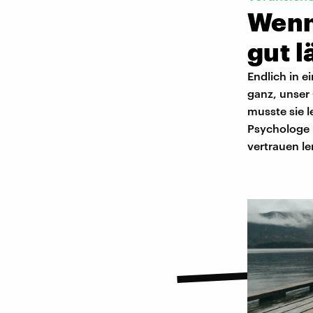
Wenn
gut l
Endlich in e
ganz, unser 
musste sie l
Psychologe 
vertrauen le