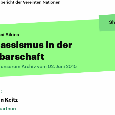
bericht der Vereinten Nationen
Sh
si Aikins
assismus in der
barschaft
s unserem Archiv vom 02. Juni 2015
n:
n Keitz
artner: