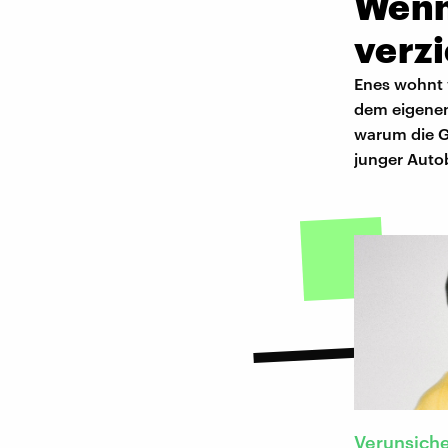
Wenn
verz
Enes wohnt 
dem eigenen
warum die G
junger Autob
Verunsiche