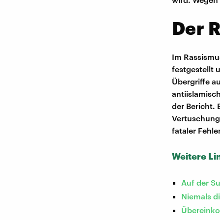
Der 
Im Rassismus
festgestellt 
Übergriffe a
antiislamisc
der Bericht. 
Vertuschungs
fataler Fehle
Weitere Li
Auf der S
Niemals di
Übereinko