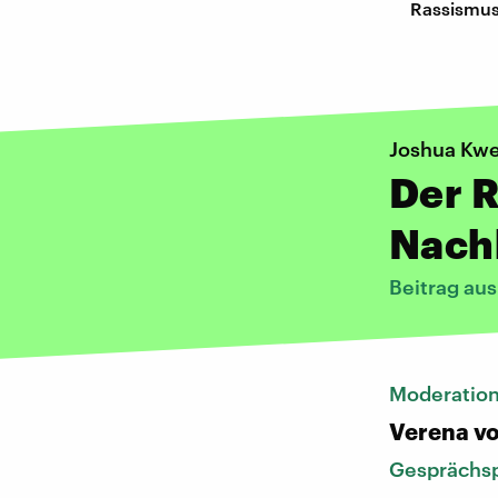
Rassismus
Joshua Kwe
Der R
Nach
Beitrag au
Moderatio
Verena vo
Gesprächsp