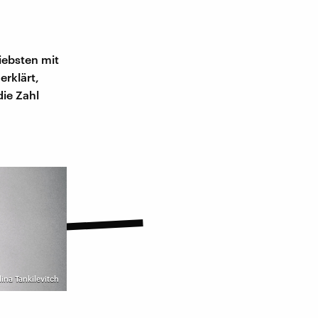
iebsten mit
rklärt,
die Zahl
lina Tankilevitch