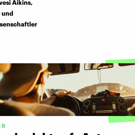
esi Aikins,
e und
ssenschaftler
 B