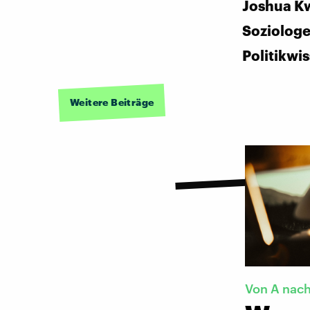
Joshua Kw
Soziolog
Politikwi
Weitere Beiträge
Von A nach