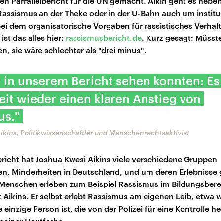
n Parrallelbericht für die UN gemacht. Aikin geht es neb
 Rassismus an der Theke oder in der U-Bahn auch um institu
ei dem organisatorische Vorgaben für rassistisches Verhal
st das alles hier:
rassismusbericht.de
. Kurz gesagt: Müsste
n, sie wäre schlechter als "drei minus".
 in unserem Bericht sehen konnten: Es
Zeit wieder einen klaren Anstieg von
us."
ikins, Politikwissenschaftler und Menschenrechtsaktivist
ericht hat Joshua Kwesi Aikins viele verschiedene Gruppen
n, Minderheiten in Deutschland, und um deren Erlebnisse 
 Menschen erleben zum Beispiel Rassismus im Bildungsberei
t Aikins. Er selbst erlebt Rassismus am eigenen Leib, etwa
 einzige Person ist, die von der Polizei für eine Kontrolle 
seiner Hautfarbe.