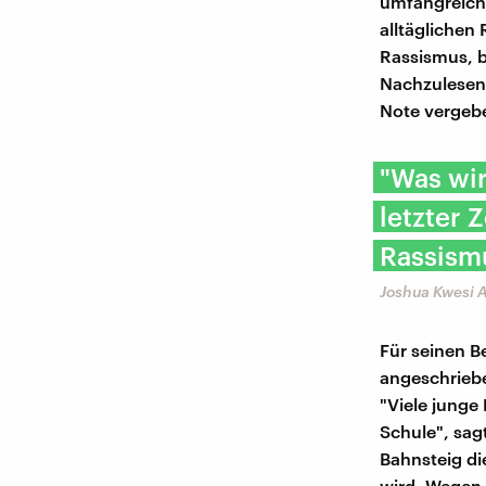
umfangreiche
alltäglichen
Rassismus, b
Nachzulesen i
Note vergebe
"Was wir
letzter 
Rassism
Joshua Kwesi A
Für seinen B
angeschriebe
"Viele junge
Schule", sag
Bahnsteig die
wird. Wegen 