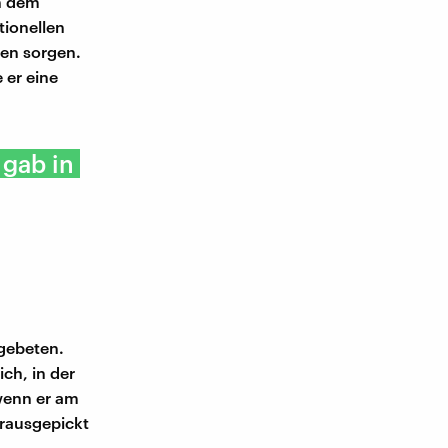
en dem
tionellen
ten sorgen.
 er eine
 gab in
gebeten.
ch, in der
 wenn er am
herausgepickt