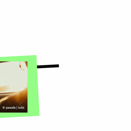
©
pexels | tobi