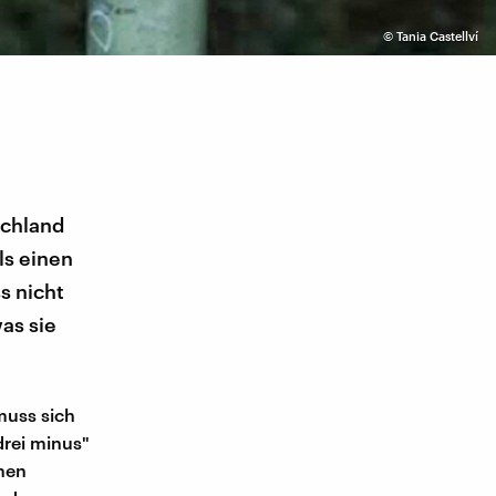
©
Tania Castellví
schland
ls einen
s nicht
as sie
muss sich
drei minus"
inen