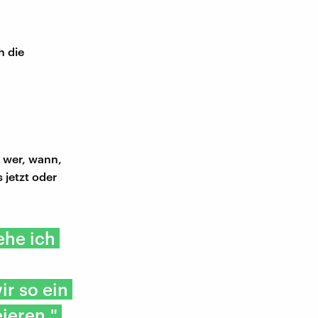
h die
 wer, wann,
 jetzt oder
ehe ich
ir so ein
eieren."