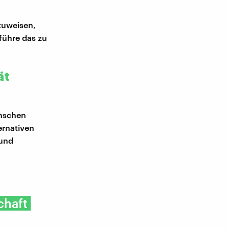
zuweisen,
führe das zu
ät
enschen
ernativen
 und
chaft