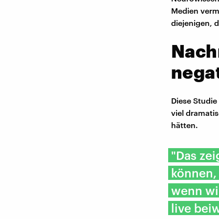
Medien vermi
diejenigen, d
Nachr
nega
Diese Studie
viel dramati
hätten.
"Das zei
können, 
wenn wir
live bei