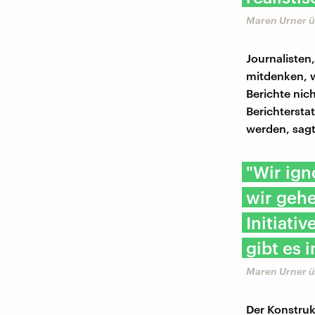
Maren Urner ü
Journalisten
mitdenken, w
Berichte nic
Berichtersta
werden, sagt
"Wir ign
wir gehe
Initiati
gibt es 
Maren Urner ü
Der Konstruk