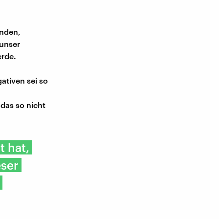
enden,
 unser
erde.
ativen sei so
das so nicht
t hat,
eser