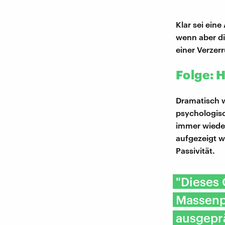
Klar sei ein
wenn aber d
einer Verzer
Folge: H
Dramatisch 
psychologisc
immer wieder
aufgezeigt w
Passivität.
"Dieses G
Massenp
ausgepr