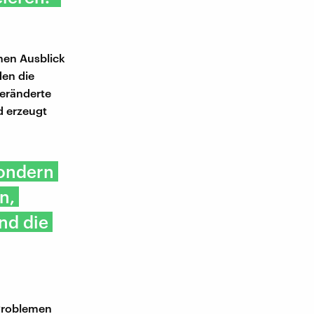
inen Ausblick
den die
veränderte
d erzeugt
sondern
n,
nd die
 Problemen