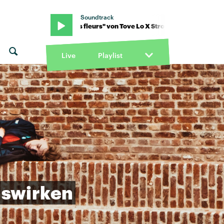
Soundtrack
romae · "des fleurs" von Tove Lo X Stromae · "des fleurs" von Tove
Live
Playlist
swirken