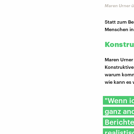
Maren Urner üb
Statt zum Be
Menschen ins
Konstru
Maren Urner 
Konstruktive
warum komme 
wie kann es 
"Wenn ic
ganz an
Berichte
realisti