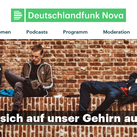
"des fleurs" von Tove Lo X St
emen
Podcasts
Programm
Moderation
sich
auf
unser
Gehirn
au