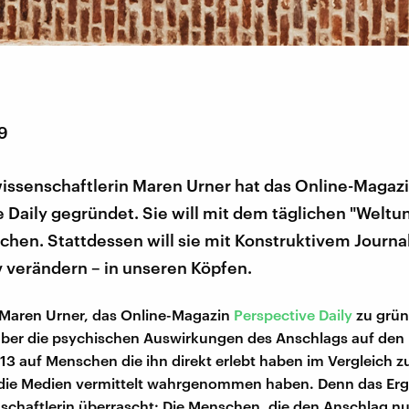
19
issenschaftlerin Maren Urner hat das Online-Magaz
 Daily gegründet. Sie will mit dem täglichen "Weltu
hen. Stattdessen will sie mit Konstruktivem Journa
v verändern – in unseren Köpfen.
 Maren Urner, das Online-Magazin
Perspective Daily
zu grün
über die psychischen Auswirkungen des Anschlags auf den
3 auf Menschen die ihn direkt erlebt haben im Vergleich z
 die Medien vermittelt wahrgenommen haben. Denn das Erg
chaftlerin überrascht: Die Menschen, die den Anschlag nu