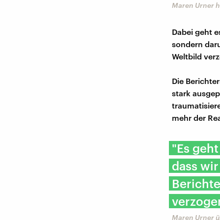
Maren Urner h
Dabei geht e
sondern daru
Weltbild ver
Die Berichte
stark ausgep
traumatisier
mehr der Rea
"Es geht
dass wir
Berichte
verzoge
Maren Urner ü