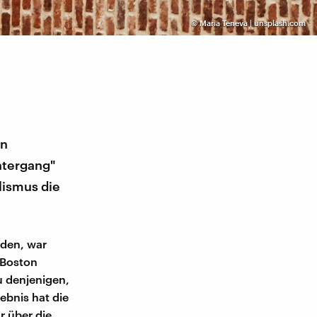
©
Maria Teneva | unsplash.com
in
ntergang"
lismus die
den, war
 Boston
u denjenigen,
ebnis hat die
r über die