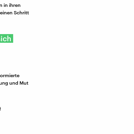
 in ihren
einen Schritt
ich
formierte
nung und Mut
e