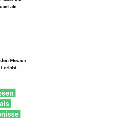
usst als
s den Medien
t erlebt
ssen
als
bnisse