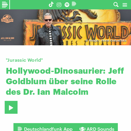
©
Imago | Horst Galuschka
"Jurassic World"
Hollywood-Dinosaurier:
Jeff
Goldblum
über
seine
Rolle
des
Dr.
Ian
Malcolm
Deutschlandfunk App
ARD Sounds