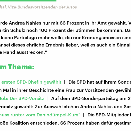
hal, Vize-Bundesvorsitzenden der Jusos
de Andrea Nahles nur mit 66 Prozent in ihr Amt gewählt. 
artin Schulz noch 100 Prozent der Stimmen bekommen. Das 
 keine Parteitage mehr wolle, die nur Krönungsmessen sind
r sei dieses ehrliche Ergebnis lieber, weil es auch ein Signal 
ie Hand ausstrecken."
um Thema:
r ersten SPD-Chefin gewählt
| Die SPD hat auf ihrem Sonde
 Mal in ihrer Geschichte eine Frau zur Vorsitzenden gewähl
Job: Der SPD-Vorsitz
| Auf dem SPD-Sonderparteitag am 22.
ivorsitz gewählt: Zur Auswahl stehen Andrea Nahles und S
muss runter vom Dahindümpel-Kurs"
| Die SPD-Mitglieder 
roße Koalition entschieden, 66 Prozent haben dafür gestim