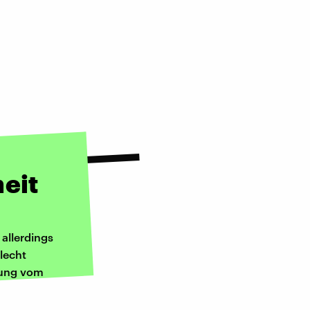
eit
allerdings
lecht
olung vom