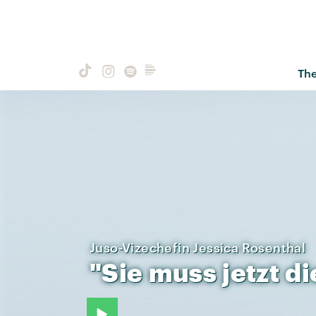
Th
Juso-Vizechefin Jessica Rosenthal
"Sie
muss
jetzt
di