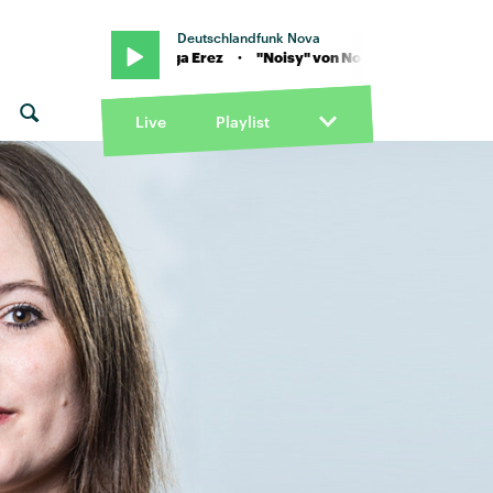
Deutschlandfunk Nova
oisy" von Noga Erez · "Noisy" von Noga Erez
Live
Playlist