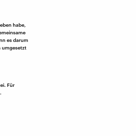
geben habe,
 gemeinsame
wenn es darum
as umgesetzt
ei. Für
.