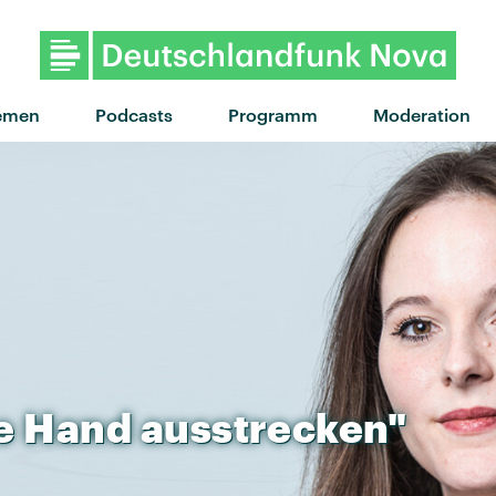
"Noisy" von Noga Erez · "N
emen
Podcasts
Programm
Moderation
e
Hand
ausstrecken"