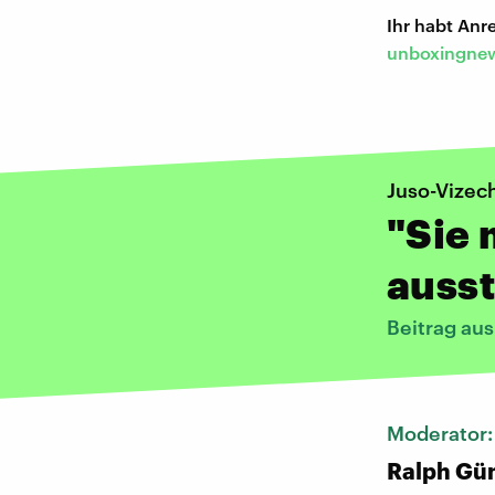
Ihr habt An
unboxingnew
Juso-Vizech
"Sie 
auss
Beitrag au
Moderator
Ralph Gü