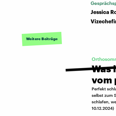
Gesprächsp
Jessica R
Vizechefi
Weitere Beiträge
Orthosom
Was h
vom 
Perfekt schl
selbst zum 
schlafen, we
10.12.2024)