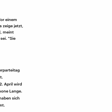
Vor einem
zeige jetzt,
, meint
sei. "Sie
rparteitag
t.
 April wird
imone Lange.
haben sich
mt.