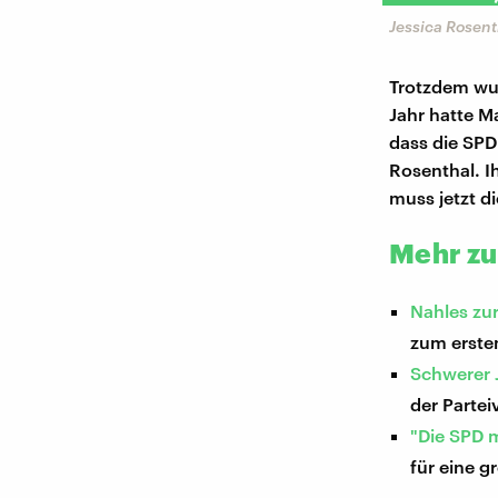
Jessica Rosent
Trotzdem wur
Jahr hatte M
dass die SPD
Rosenthal. Ih
muss jetzt d
Mehr z
Nahles zu
zum ersten
Schwerer 
der Parte
"Die SPD 
für eine g