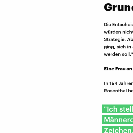
Grund
Die Entschei
würden nicht
Strategie. A
ging, sich i
werden soll.
Eine Frau an
In 154 Jahren
Rosenthal be
"Ich ste
Männerdo
Zeichen,