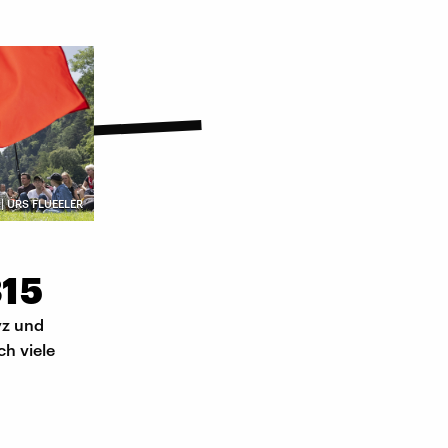
E | URS FLUEELER
315
yz und
ch viele