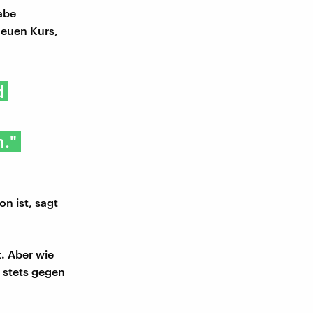
abe
neuen Kurs,
d
."
n ist, sagt
. Aber wie
 stets gegen