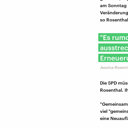
am Sonntag 
Veränderung 
so Rosenthal
"Es rumo
ausstre
Erneueru
Jessica Rosent
Die SPD müss
Rosenthal. I
"Gemeinsam s
viel "gemein
eine Neuauf