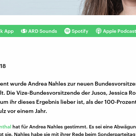
nk App
ARD Sounds
Spotify
Apple Podcas
018
zent wurde Andrea Nahles zur neuen Bundesvorsitz
. Die Vize-Bundesvorsitzende der Jusos, Jessica Ro
rum ihr dieses Ergebnis lieber ist, als der 100-Prozen
lz vor einem Jahr.
nthal
hat für Andrea Nahles gestimmt. Es sei eine Abwägu
t sie. Nahles habe sie mit ihrer Rede beim Sonderparteitag 