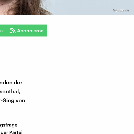
©
jusos.de
ts
Abonnieren
enden der
senthal,
t-Sieg von
ngsfrage
der Partei