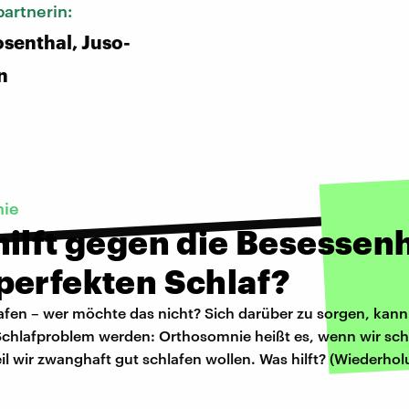
artnerin:
osenthal, Juso-
n
nie
ilft gegen die Besessenh
perfekten Schlaf?
afen – wer möchte das nicht? Sich darüber zu sorgen, kann 
Schlafproblem werden: Orthosomnie heißt es, wenn wir sch
il wir zwanghaft gut schlafen wollen. Was hilft? (Wiederh