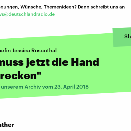
regungen, Wünsche, Themenideen? Dann schreibt uns an
s@deutschlandradio.de
Sh
efin Jessica Rosenthal
muss jetzt die Hand
trecken"
s unserem Archiv vom 23. April 2018
:
nther