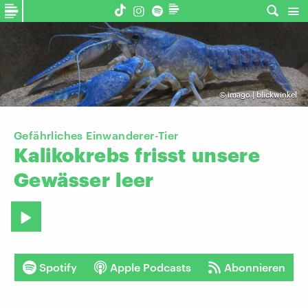
©
imago | blickwinkel
Gefährliches Einwanderer-Tier
Kalikokrebs
frisst
unsere
Gewässer
leer
Spotify
Apple Podcasts
Abonnieren