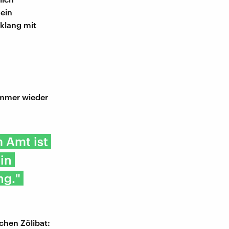
 ein
klang mit
 immer wieder
 Amt ist
in
ng."
chen Zölibat: