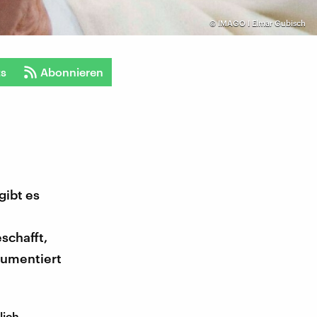
©
IMAGO I Elmar Gubisch
ts
Abonnieren
gibt es
schafft,
rgumentiert
lich