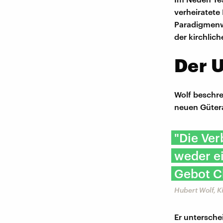
verheiratete
Paradigmenwe
der kirchlich
Der U
Wolf beschre
neuen Güte
"Die Ver
weder ei
Gebot Ch
Hubert Wolf, 
Er untersche