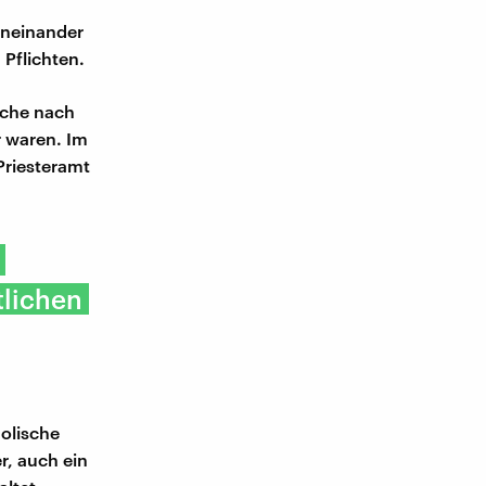
beneinander
 Pflichten.
uche nach
r waren. Im
Priesteramt
lichen
holische
r, auch ein