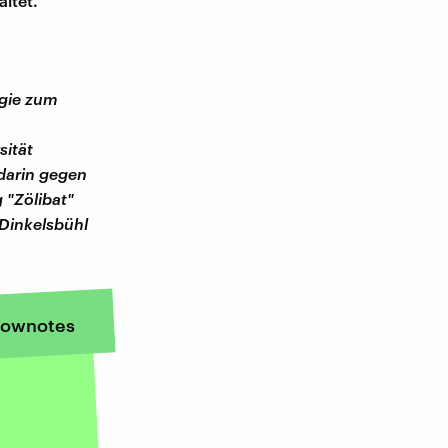
altet.
ogie zum
sität
 darin gegen
 "Zölibat"
Dinkelsbühl
ownotes