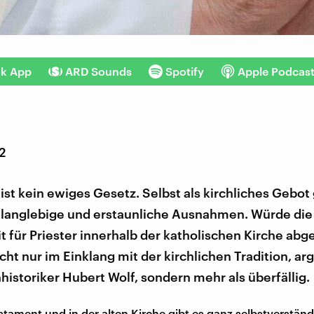
nk App
ARD Sounds
Spotify
Apple Podcas
2
 ist kein ewiges Gesetz. Selbst als kirchliches Gebot 
, langlebige und erstaunliche Ausnahmen. Würde die
t für Priester innerhalb der katholischen Kirche abge
cht nur im Einklang mit der kirchlichen Tradition, a
historiker Hubert Wolf, sondern mehr als überfällig.
tament und in der alten Kirche gibt es ganz selbstverständ