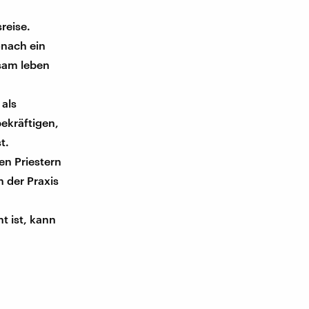
reise.
onach ein
tsam leben
 als
bekräftigen,
t.
en Priestern
 der Praxis
t ist, kann