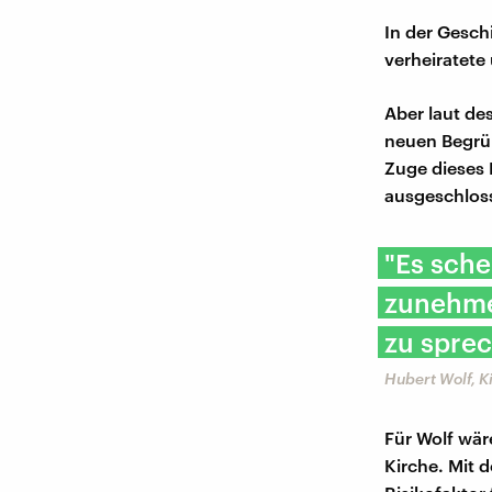
In der Gesch
verheiratete
Aber laut de
neuen Begrün
Zuge dieses 
ausgeschlos
"Es sche
zunehme
zu sprec
Hubert Wolf, 
Für Wolf wär
Kirche. Mit 