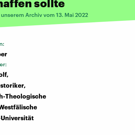
affen sollte
s unserem Archiv vom 13. Mai 2022
n:
ber
er:
lf,
storiker,
ch-Theologische
 Westfälische
Universität