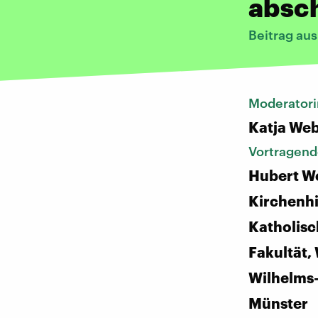
absch
Beitrag au
Moderatori
Katja We
Vortragend
Hubert Wo
Kirchenhi
Katholis
Fakultät,
Wilhelms-
Münster