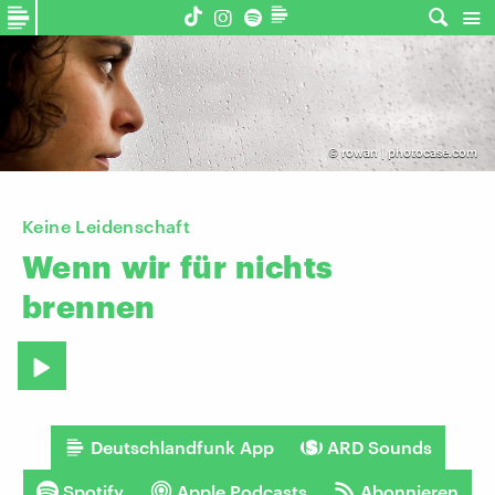
©
rowan | photocase.com
Keine Leidenschaft
Wenn
wir
für
nichts
brennen
Deutschlandfunk App
ARD Sounds
Spotify
Apple Podcasts
Abonnieren