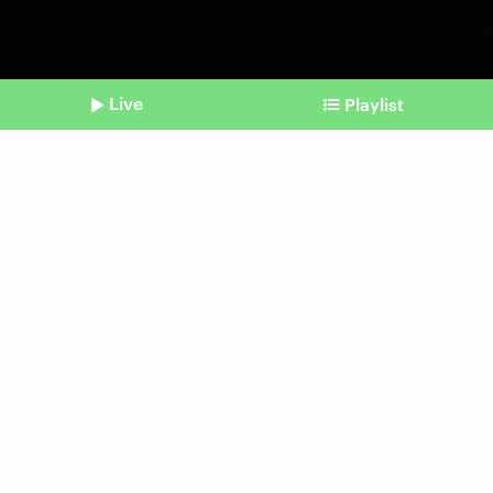
Live
Playlist
©
IMAGO | SOPA Images
Shownotes
Mensch oder Maschine
Ist ChatGPT der bessere
Comedian?
Beitrag aus unserem Archiv vom 15. Oktober
2024