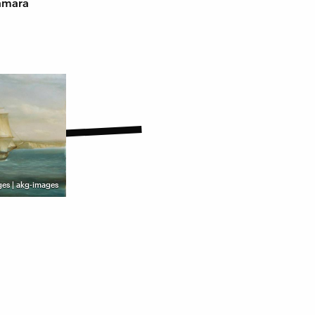
Tamara
ges | akg-images