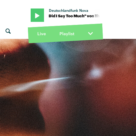
Deutschlandfunk Nova
Beaches · "Did I Say Too Much" von The Beaches · "Did I Say Too M
Live
Playlist