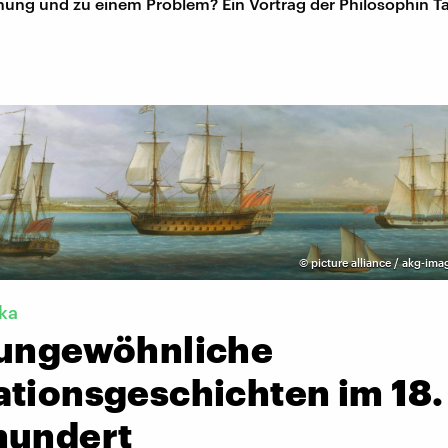
hung und zu einem Problem? Ein Vortrag der Philosophin 
©
picture alliance / akg-ima
ka
 ungewöhnliche
ationsgeschichten im 18.
hundert