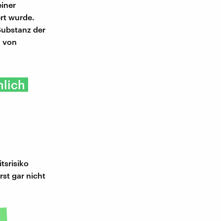
iner
rt wurde.
Substanz der
n von
hlich
tsrisiko
rst gar nicht