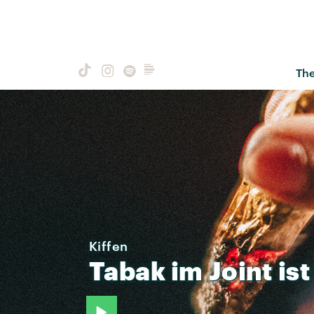
Th
Kiffen
Tabak
im
Joint
ist