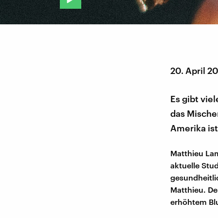
20. April 2
Es gibt vie
das Mischen
Amerika is
Matthieu La
aktuelle St
gesundheitli
Matthieu. De
erhöhtem Bl