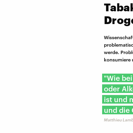
Taba
Drog
Wissenschaft
problematis
werde. Probl
konsumiere 
"Wie bei
oder Alk
ist und 
und die 
Matthieu Lamb