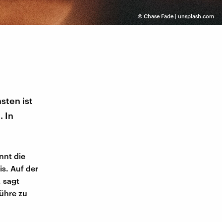
©
Chase Fade | unsplash.com
sten ist
. In
nnt die
s. Auf der
 sagt
ühre zu