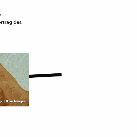
n
ortrag des
go | Ikon Images