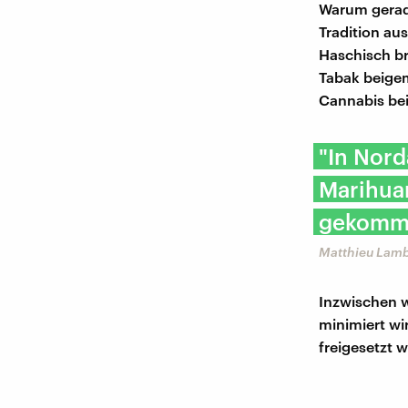
Warum gerade
Tradition au
Haschisch br
Tabak beige
Cannabis bei
"In Nor
Marihuan
gekomme
Matthieu Lamb
Inzwischen w
minimiert wi
freigesetzt 