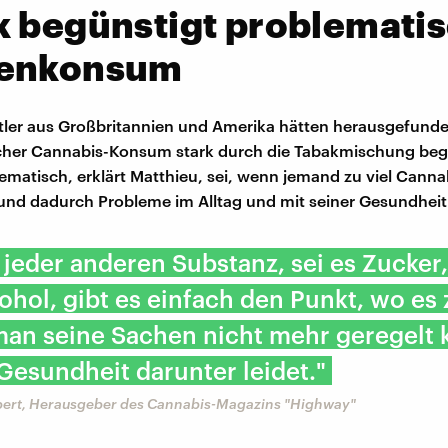
k begünstigt problemati
enkonsum
ler aus Großbritannien und Amerika hätten herausgefunde
cher Cannabis-Konsum stark durch die Tabakmischung beg
ematisch, erklärt Matthieu, sei, wenn jemand zu viel Canna
und dadurch Probleme im Alltag und mit seiner Gesundhe
 jeder anderen Substanz, sei es Zucker,
ohol, gibt es einfach den Punkt, wo es 
man seine Sachen nicht mehr geregelt 
Gesundheit darunter leidet."
ert, Herausgeber des Cannabis-Magazins "Highway"