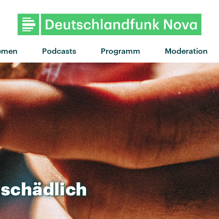
"Did I Say Too Much" von The 
emen
Podcasts
Programm
Moderation
schädlich