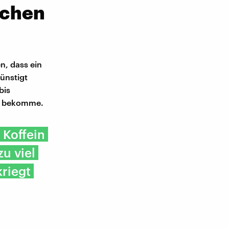
schen
n, dass ein
ünstigt
bis
it bekomme.
 Koffein
zu viel
kriegt