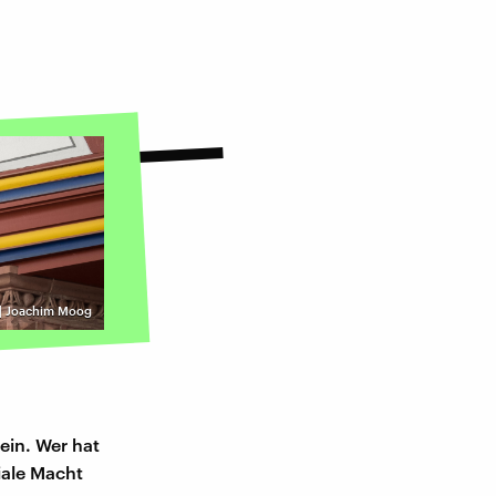
 | Joachim Moog
Nein. Wer hat
iale Macht