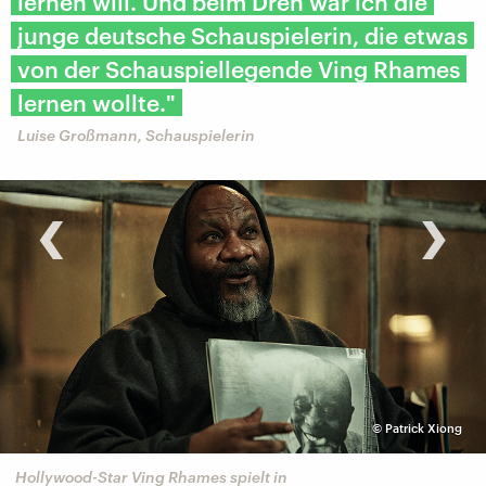
lernen will. Und beim Dreh war ich die
junge deutsche Schauspielerin, die etwas
von der Schauspiellegende Ving Rhames
lernen wollte."
Luise Großmann, Schauspielerin
‹
›
©
Patrick Xiong
Hollywood-Star Ving Rhames spielt in