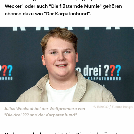
Wecker" oder auch "Die flüsternde Mumie" gehören
ebenso dazu wie "Der Karpatenhund".
©
IMAGO / Future Image
Julius Weckauf bei der Weltpremiere von
"Die drei ??? und der Karpatenhund"