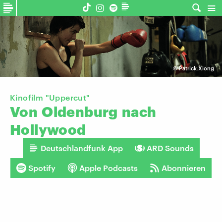
©
Patrick Xiong
Kinofilm "Uppercut"
Von
Oldenburg
nach
Hollywood
Deutschlandfunk App
ARD Sounds
Spotify
Apple Podcasts
Abonnieren