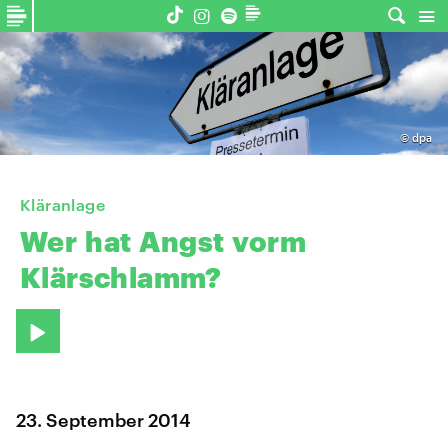
©
dpa
Kläranlage
Wer
hat
Angst
vorm
Klärschlamm?
23. September 2014