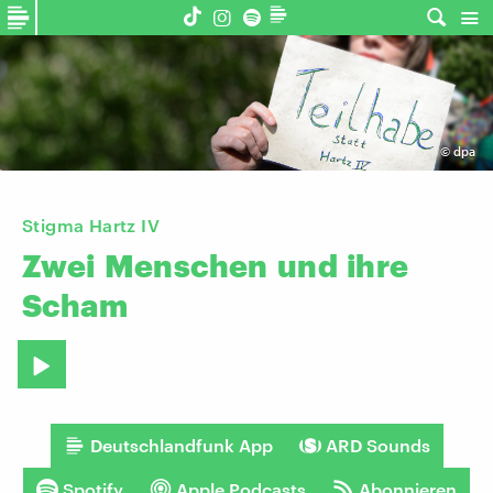
©
dpa
Stigma Hartz IV
Zwei
Menschen
und
ihre
Scham
Deutschlandfunk App
ARD Sounds
Spotify
Apple Podcasts
Abonnieren