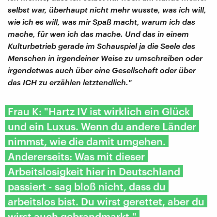
selbst war, überhaupt nicht mehr wusste, was ich will,
wie ich es will, was mir Spaß macht, warum ich das
mache, für wen ich das mache. Und das in einem
Kulturbetrieb gerade im Schauspiel ja die Seele des
Menschen in irgendeiner Weise zu umschreiben oder
irgendetwas auch über eine Gesellschaft oder über
das ICH zu erzählen letztendlich."
Frau K: "Hartz IV ist wirklich ein Glück
und ein Luxus. Wenn du andere Länder
nimmst, wie die damit umgehen.
Andererseits: Was mit dieser
Arbeitslosigkeit hier in Deutschland
passiert - sag bloß nicht, dass du
arbeitslos bist. Du wirst gerettet, aber du
wirst auch gebrandmarkt."