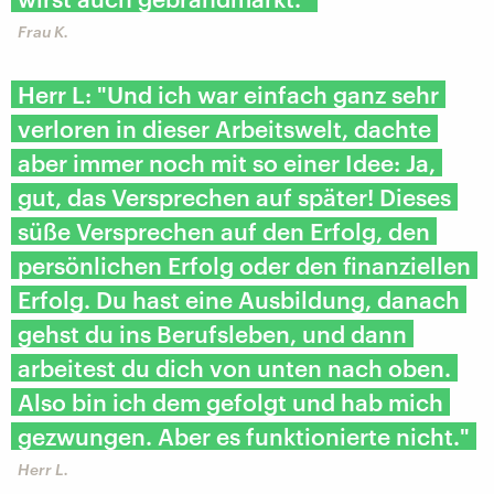
Frau K.
Herr L: "Und ich war einfach ganz sehr
verloren in dieser Arbeitswelt, dachte
aber immer noch mit so einer Idee: Ja,
gut, das Versprechen auf später! Dieses
süße Versprechen auf den Erfolg, den
persönlichen Erfolg oder den finanziellen
Erfolg. Du hast eine Ausbildung, danach
gehst du ins Berufsleben, und dann
arbeitest du dich von unten nach oben.
Also bin ich dem gefolgt und hab mich
gezwungen. Aber es funktionierte nicht."
Herr L.