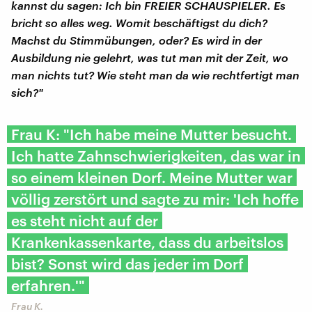
kannst du sagen: Ich bin FREIER SCHAUSPIELER. Es
bricht so alles weg. Womit beschäftigst du dich?
Machst du Stimmübungen, oder? Es wird in der
Ausbildung nie gelehrt, was tut man mit der Zeit, wo
man nichts tut? Wie steht man da wie rechtfertigt man
sich?"
Frau K: "Ich habe meine Mutter besucht.
Ich hatte Zahnschwierigkeiten, das war in
so einem kleinen Dorf. Meine Mutter war
völlig zerstört und sagte zu mir: 'Ich hoffe
es steht nicht auf der
Krankenkassenkarte, dass du arbeitslos
bist? Sonst wird das jeder im Dorf
erfahren.'"
Frau K.