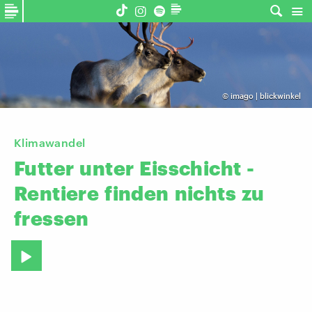
©
imago | blickwinkel
Klimawandel
Futter
unter
Eisschicht
-
Rentiere
finden
nichts
zu
fressen