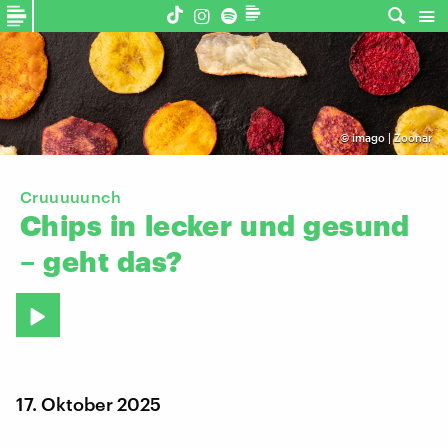
©
imago | Zoonar
Cruuuuunch
Chips
in
lecker
und
gesund
–
geht
das?
17. Oktober 2025