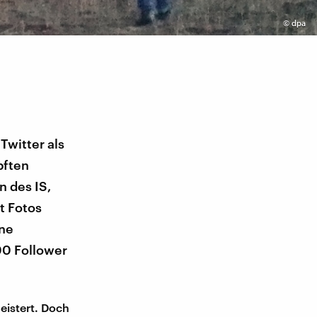
©
dpa
Twitter als
pften
 des IS,
t Fotos
ine
00 Follower
eistert. Doch