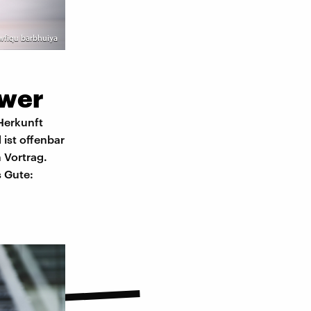
owfiqu barbhuiya
ower
 Herkunft
 ist offenbar
 Vortrag.
s Gute: