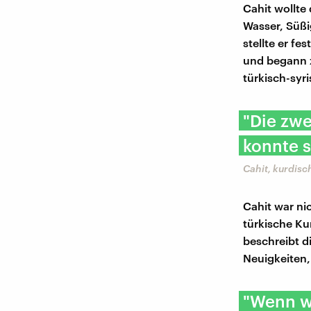
Cahit wollte
Wasser, Süßi
stellte er fe
und begann z
türkisch-syr
"Die zwe
konnte s
Cahit, kurdis
Cahit war nic
türkische K
beschreibt d
Neuigkeiten, 
"Wenn wi