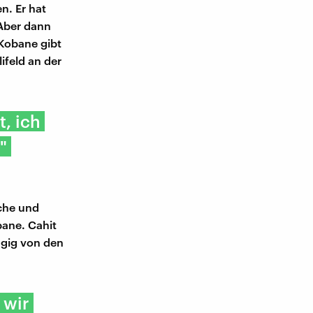
n. Er hat
 Aber dann
 Kobane gibt
ifeld an der
t, ich
"
sche und
ane. Cahit
ngig von den
 wir