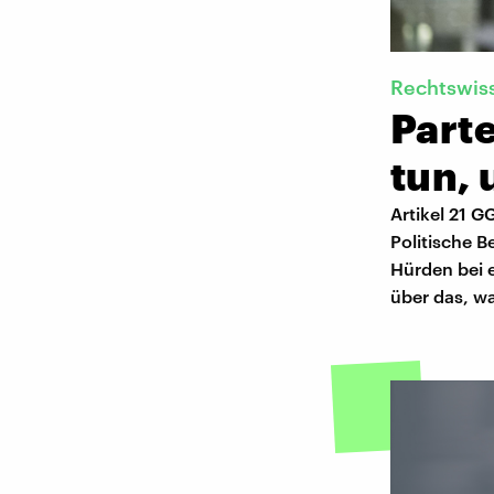
Rechtswis
Part
tun, 
Artikel 21 G
Politische B
Hürden bei 
über das, w