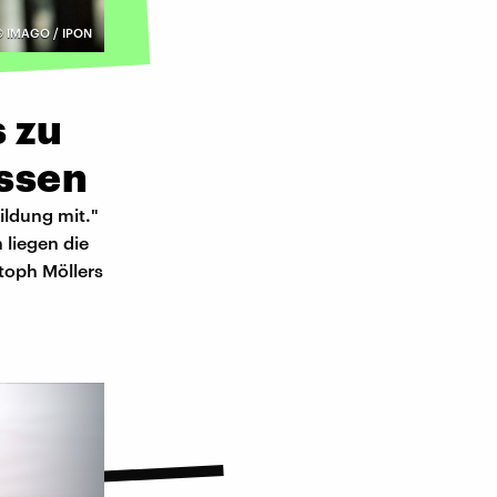
©
IMAGO / IPON
 zu
assen
bildung mit."
 liegen die
toph Möllers