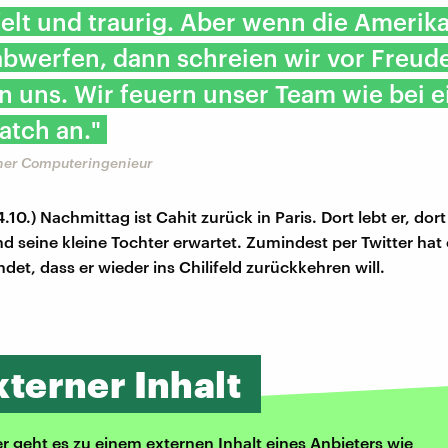
elt und traurig. Aber wenn die Amerik
bwerfen, dann schreien wir vor Freud
 uns. Wir feuern unser Team wie bei 
atch an."
cher Computeringenieur
4.10.) Nachmittag ist Cahit zurück in Paris. Dort lebt er, dor
nd seine kleine Tochter erwartet. Zumindest per Twitter hat 
det, dass er wieder ins Chilifeld zurückkehren will.
xterner Inhalt
er geht es zu einem externen Inhalt eines Anbieters wie