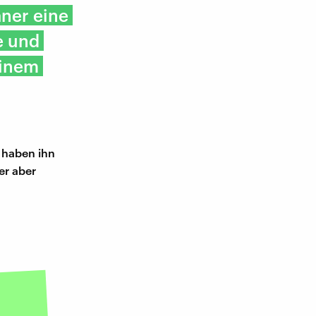
aner eine
e und
einem
t haben ihn
er aber