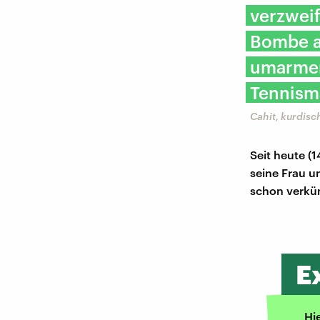
verzweif
Bombe a
umarmen
Tennism
Cahit, kurdis
Seit heute (1
seine Frau u
schon verkün
E
Hi