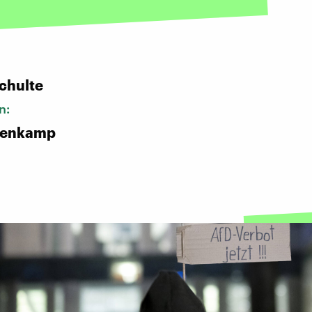
chulte
n:
nenkamp