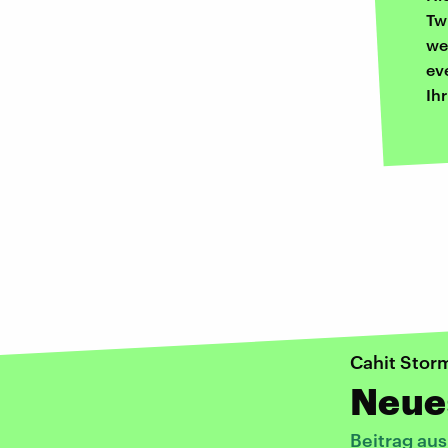
Tw
we
ev
Ih
Cahit Stor
Neue
Beitrag au