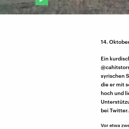
14. Oktobe
Ein kurdisc
@cahitstor
syrischen 
die er mit 
hoch und li
Unterstützu
bei Twitter
Vor etwa zwe