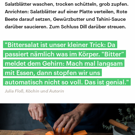
Salatblätter waschen, trocken schütteln, grob zupfen.
Anrichten: Salatblätter auf einer Platte verteilen, Rote
Beete darauf setzen, Gewürzbutter und Tahini-Sauce
darüber saucieren. Zum Schluss Dill darüber streuen.
"Bittersalat ist unser kleiner Trick: Da
passiert nämlich was im Körper. "Bitter”
meldet dem Gehirn: Mach mal langsam
mit Essen, dann stopfen wir uns
automatisch nicht so voll. Das ist genial."
Julia Floß, Köchin und Autorin