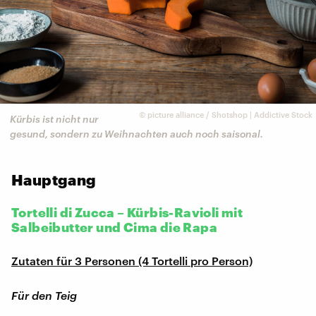
©
picture alliance / Shotshop | Addictive Stock
Kürbis ist nicht nur
gesund, sondern zu Weihnachten auch noch saisonal.
Hauptgang
Tortelli di Zucca – Kürbis-Ravioli mit
Salbeibutter und Cima die Rapa
Zutaten für 3 Personen (4 Tortelli pro Person)
Für den Teig