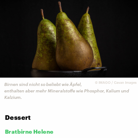
©
IMAGO / Cavan Images
Birnen sind nicht so beliebt wie Äpfel,
enthalten aber mehr Mineralstoffe wie Phosphor, Kalium und
Kalzium.
Dessert
Bratbirne Helene