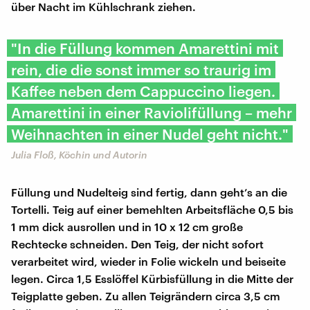
über Nacht im Kühlschrank ziehen.
"In die Füllung kommen Amarettini mit
rein, die die sonst immer so traurig im
Kaffee neben dem Cappuccino liegen.
Amarettini in einer Raviolifüllung – mehr
Weihnachten in einer Nudel geht nicht."
Julia Floß, Köchin und Autorin
Füllung und Nudelteig sind fertig, dann geht’s an die
Tortelli. Teig auf einer bemehlten Arbeitsfläche 0,5 bis
1 mm dick ausrollen und in 10 x 12 cm große
Rechtecke schneiden. Den Teig, der nicht sofort
verarbeitet wird, wieder in Folie wickeln und beiseite
legen. Circa 1,5 Esslöffel Kürbisfüllung in die Mitte der
Teigplatte geben. Zu allen Teigrändern circa 3,5 cm