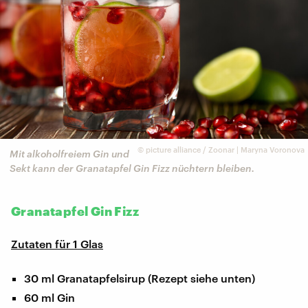
©
picture alliance / Zoonar | Maryna Voronova
Mit alkoholfreiem Gin und
Sekt kann der Granatapfel Gin Fizz nüchtern bleiben.
Granatapfel Gin Fizz
Zutaten für 1 Glas
30 ml Granatapfelsirup (Rezept siehe unten)
60 ml Gin