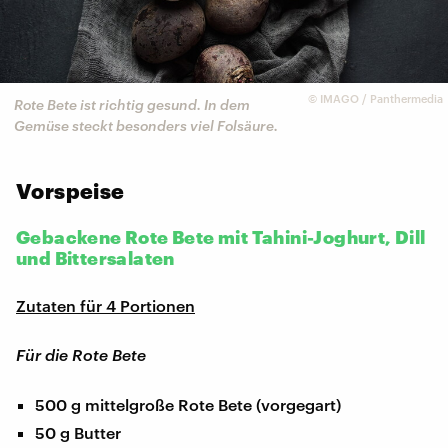
©
IMAGO / Panthermedia
Rote Bete ist richtig gesund. In dem
Gemüse steckt besonders viel Folsäure.
Vorspeise
Gebackene Rote Bete mit Tahini-Joghurt, Dill
und Bittersalaten
Zutaten für 4 Portionen
Für die Rote Bete
500 g mittelgroße Rote Bete (vorgegart)
50 g Butter