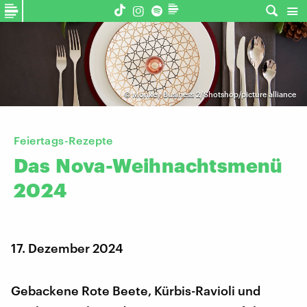
©
Monkey Business 2/Shotshop/picture alliance
Feiertags-Rezepte
Das
Nova-Weihnachtsmenü
2024
17. Dezember 2024
Gebackene Rote Beete, Kürbis-Ravioli und