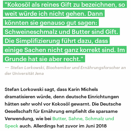
"Kokosöl als reines Gift zu bezeichnen, so
weit würde ich nicht gehen. Dann
könnten sie genauso gut sagen:
Schweineschmalz und Butter sind Gift.
Die Simplifizierung führt dazu, dass
einige Sachen nicht ganz korrekt sind. Im
Grunde hat sie aber recht."
Stefan Lorkowski, Biochemiker und Ernährungsforscher an
der Universität Jena
Stefan Lorkowski sagt, dass Karin Michels
dramatisieren würde, denn deutsche Einrichtungen
hätten sehr wohl vor Kokosöl gewarnt. Die Deutsche
Gesellschaft für Ernährung empfiehlt die sparsame
Verwendung, wie bei
Butter, Sahne, Schmalz und
Speck
auch. Allerdings hat zuvor im Juni 2018