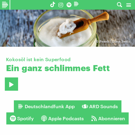
©
Pexels | Dana Tentis
Kokosöl ist kein Superfood
Ein
ganz
schlimmes
Fett
Deutschlandfunk App
ARD Sounds
Spotify
Apple Podcasts
Abonnieren