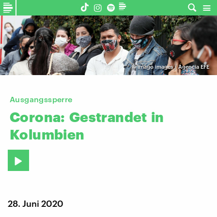
©
imago images / Agencia EFE
Ausgangssperre
Corona:
Gestrandet
in
Kolumbien
28. Juni 2020