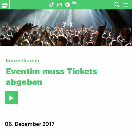
©
dpa
Konzertkarten
Eventim
muss
Tickets
abgeben
06. Dezember 2017