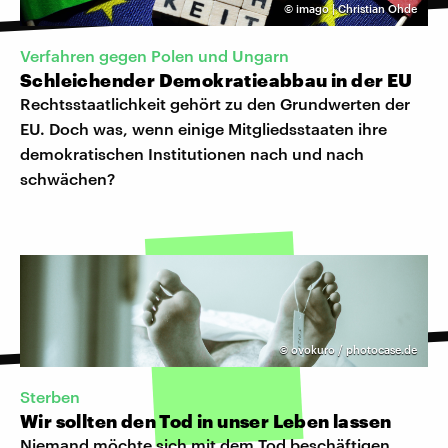
©
imago | Christian Ohde
Verfahren gegen Polen und Ungarn
Schleichender Demokratieabbau in der EU
Rechtsstaatlichkeit gehört zu den Grundwerten der
EU. Doch was, wenn einige Mitgliedsstaaten ihre
demokratischen Institutionen nach und nach
schwächen?
©
ovokuro / photocase.de
Sterben
Wir sollten den Tod in unser Leben lassen
Niemand möchte sich mit dem Tod beschäftigen,