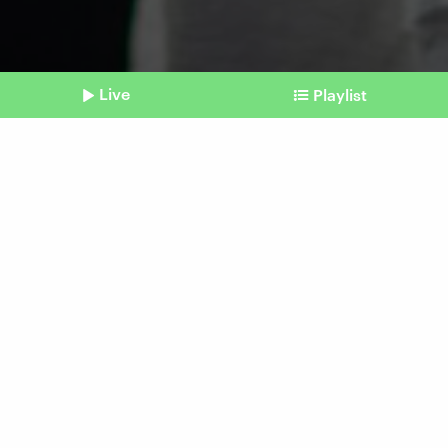
Live
Playlist
©
picture alliance/dpa | Arne Immanuel Bänsch
Shownotes
Iran
"Viele lassen das Kopftuch
zuhause"
Beitrag aus unserem Archiv vom 17. Juli 2023