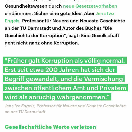
Gesundheitswesen durch
neue Gesetzesvorhaben
eindämmen. Sicher eine gute Idee. Aber
Jens Ivo
Engels
, Professor für Neuere und Neueste Geschichte
an der TU Darmstadt und Autor des Buches "Die
Geschichte der Korruption", sagt: Eine Gesellschaft
geht nicht ganz ohne Korruption.
"Früher galt Korruption als völlig normal.
Erst seit etwa 200 Jahren hat sich der
Begriff gewandelt, und die Vermischung
zwischen öffentlichem Amt und Privatem
wird als anrüchig wahrgenommen."
Jens Ivo Engels, Professor für Neuere und Neueste Geschichte
an der TU Darmstadt
Gesellschaftliche Werte verletzen