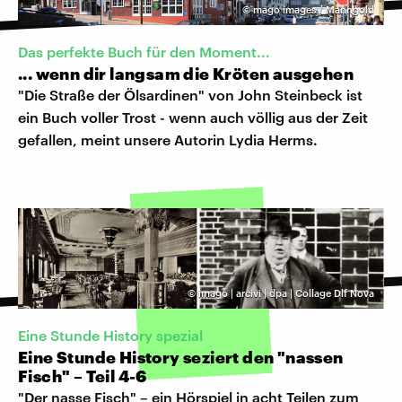
©
mago images / Manngold
Das perfekte Buch für den Moment...
... wenn dir langsam die Kröten ausgehen
"Die Straße der Ölsardinen" von John Steinbeck ist
ein Buch voller Trost - wenn auch völlig aus der Zeit
gefallen, meint unsere Autorin Lydia Herms.
©
imago | arcivi | dpa | Collage Dlf Nova
Eine Stunde History spezial
Eine Stunde History seziert den "nassen
Fisch" – Teil 4-6
"Der nasse Fisch" – ein Hörspiel in acht Teilen zum