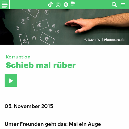
©
David-W- | Photocase.de
Korruption
Schieb
mal
rüber
05. November 2015
Unter Freunden geht das: Mal ein Auge