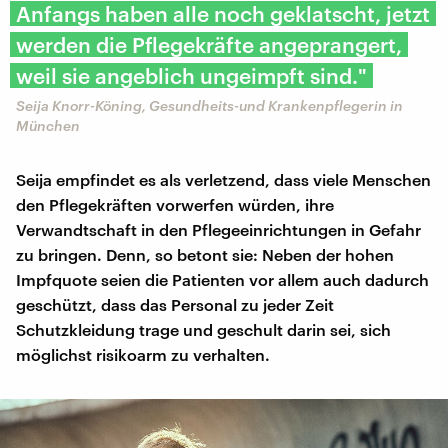
Anfangs haben alle noch geklatscht, jetzt
werden die Pflegekräfte angeprangert,
weil sie angeblich ungeimpft sind."
Seija Knorr-Köning, Gesundheits-und Krankenpflegerin in
München
Seija empfindet es als verletzend, dass viele Menschen
den Pflegekräften vorwerfen würden, ihre
Verwandtschaft in den Pflegeeinrichtungen in Gefahr
zu bringen. Denn, so betont sie: Neben der hohen
Impfquote seien die Patienten vor allem auch dadurch
geschützt, dass das Personal zu jeder Zeit
Schutzkleidung trage und geschult darin sei, sich
möglichst risikoarm zu verhalten.