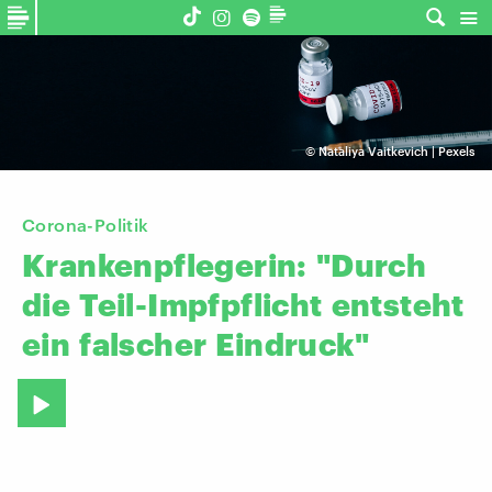
©
Nataliya Vaitkevich | Pexels
Corona-Politik
Krankenpflegerin:
"Durch
die
Teil-Impfpflicht
entsteht
ein
falscher
Eindruck"