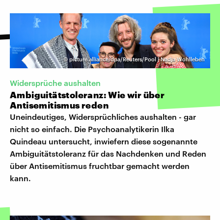
©
picture alliance/dpa/Reuters/Pool | Nadja Wohlleben
Widersprüche aushalten
Ambiguitätstoleranz: Wie wir über
Antisemitismus reden
Uneindeutiges, Widersprüchliches aushalten - gar
nicht so einfach. Die Psychoanalytikerin Ilka
Quindeau untersucht, inwiefern diese sogenannte
Ambiguitätstoleranz für das Nachdenken und Reden
über Antisemitismus fruchtbar gemacht werden
kann.