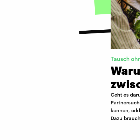
Tausch oh
Waru
zwis
Geht es dar
Partnersuche
kennen, erkl
Dazu brauch