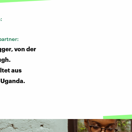
n:
artner:
ger, von der
gh.
tet aus
 Uganda.