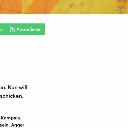
©
dpa
ts
Abonnieren
n. Nun will
 schicken.
t Kampala.
sein. Agger