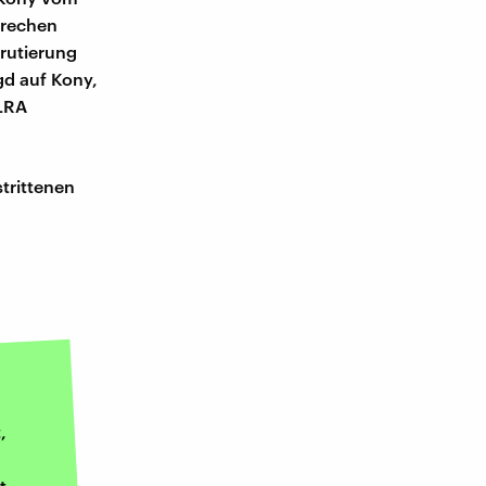
brechen
rutierung
gd auf Kony,
 LRA
trittenen
,
t