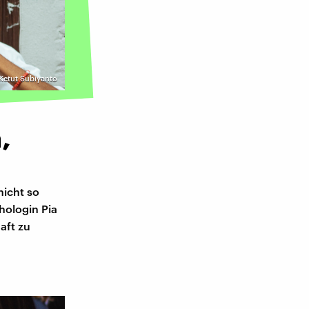
 Ketut Subiyanto
,
nicht so
chologin Pia
aft zu