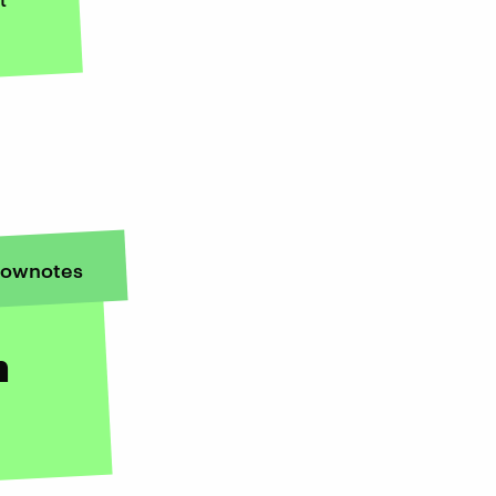
ownotes
h