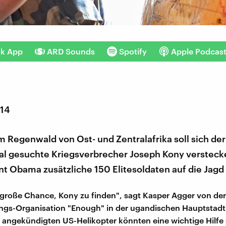
nk App
ARD Sounds
Spotify
Apple Podcas
014
 Regenwald von Ost- und Zentralafrika soll sich der
nal gesuchte Kriegsverbrecher Joseph Kony verstecke
t Obama zusätzliche 150 Elitesoldaten auf die Jagd
e große Chance, Kony zu finden", sagt Kasper Agger von der
ungs-Organisation "Enough" in der ugandischen Hauptstad
e angekündigten US-Helikopter könnten eine wichtige Hilfe 