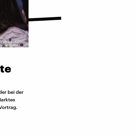
 | unsplash.com
te
er bei der
Marktes
Vortrag.