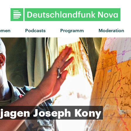
"I LIKE IT!" von UPSAHL · "I LIKE IT!" vo
emen
Podcasts
Programm
Moderation
jagen
Joseph
Kony