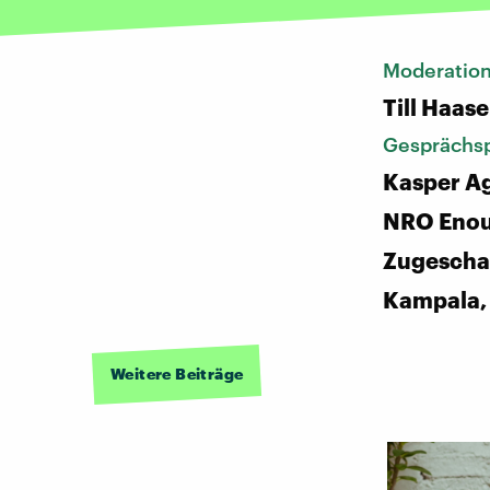
Moderatio
Till Haase
Gesprächsp
Kasper Ag
NRO Enou
Zugeschal
Kampala,
Weitere Beiträge