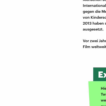
Internationa
gegen die Me
von Kinderso
2013 haben s
ausgesetzt.
Vor zwei Jah
Film weltwei
E
Hi
Tw
we
ev