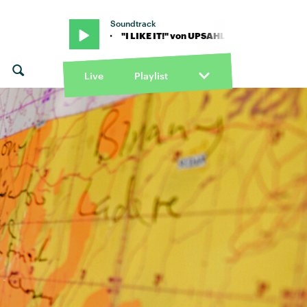
Soundtrack
n UPSAHL · "I LIKE IT!" von UPSAHL
Live
Playlist