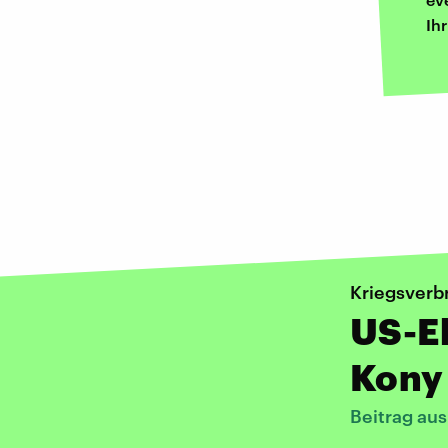
Ih
Kriegsverb
US-El
Kony
Beitrag au