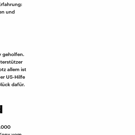
Erfahrung:
gen und
y geholfen.
terstützer
tz allem ist
er US-Hilfe
lück dafür.
d
0.000
 Kony vom