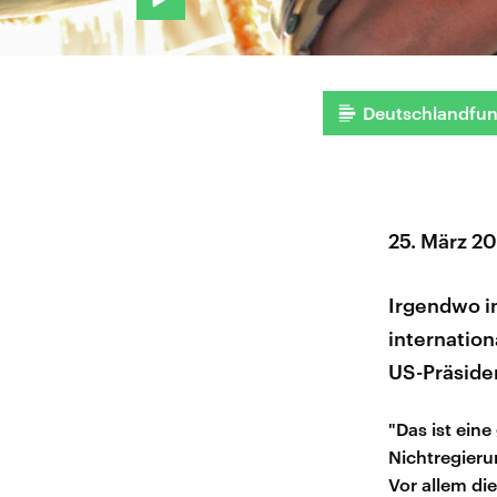
Deutschlandfu
25. März 2
Irgendwo im
internatio
US-Präsiden
"Das ist ein
Nichtregier
Vor allem di