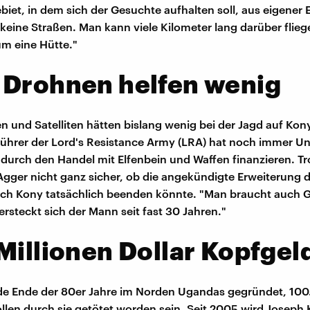
biet, in dem sich der Gesuchte aufhalten soll, aus eigener 
t keine Straßen. Man kann viele Kilometer lang darüber flie
m eine Hütte."
 Drohnen helfen wenig
 und Satelliten hätten bislang wenig bei der Jagd auf Kon
ührer der Lord's Resistance Army (LRA) hat noch immer Un
 durch den Handel mit Elfenbein und Waffen finanzieren. Tro
Agger nicht ganz sicher, ob die angekündigte Erweiterung d
ch Kony tatsächlich beenden könnte. "Man braucht auch G
ersteckt sich der Mann seit fast 30 Jahren."
Millionen Dollar Kopfgel
de Ende der 80er Jahre im Norden Ugandas gegründet, 10
len durch sie getötet worden sein. Seit 2005 wird Joseph