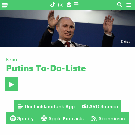
©
dpa
Krim
Putins
To-Do-Liste
Deutschlandfunk App
ARD Sounds
Spotify
Apple Podcasts
Abonnieren