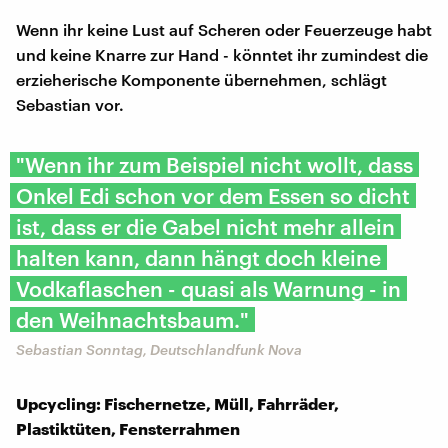
Wenn ihr keine Lust auf Scheren oder Feuerzeuge habt
und keine Knarre zur Hand - könntet ihr zumindest die
erzieherische Komponente übernehmen, schlägt
Sebastian vor.
"Wenn ihr zum Beispiel nicht wollt, dass
Onkel Edi schon vor dem Essen so dicht
ist, dass er die Gabel nicht mehr allein
halten kann, dann hängt doch kleine
Vodkaflaschen - quasi als Warnung - in
den Weihnachtsbaum."
Sebastian Sonntag, Deutschlandfunk Nova
Upcycling: Fischernetze, Müll, Fahrräder,
Plastiktüten, Fensterrahmen