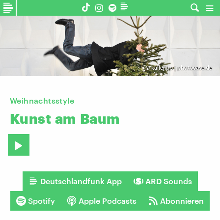
©
kallejipp | photocase.de
Weihnachtsstyle
Kunst
am
Baum
Deutschlandfunk App
ARD Sounds
Spotify
Apple Podcasts
Abonnieren