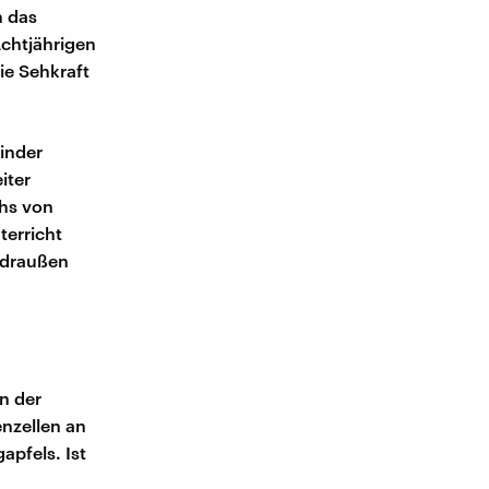
m das
Achtjährigen
ie Sehkraft
inder
iter
hs von
terricht
 draußen
n der
enzellen an
apfels. Ist