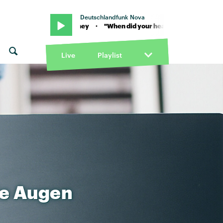
Deutschlandfunk Nova
g?" von Rooney · "When did your heart go missing?" von Rooney · "
Live
Playlist
ie
Augen