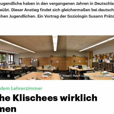
Jugendliche haben in den vergangenen Jahren in Deutschla
eübt. Dieser Anstieg findet sich gleichermaßen bei deutsc
hen Jugendlichen. Ein Vortrag der Soziologin Susann Präto
©
Imago | Ralph Lueger
,
Collage: Deuts
s dem Lehrerzimmer
he Klischees wirklich
men