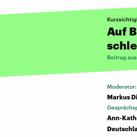
Kurzsichtig
Auf B
schle
Beitrag au
Moderator
Markus D
Gesprächsp
Ann-Kath
Deutschl