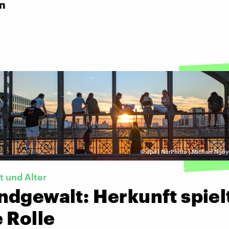
in
©
dpa | NurPhoto | Michael Nguy
t und Alter
ndgewalt: Herkunft spiel
 Rolle