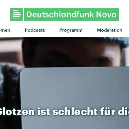
"When did your heart go missin
emen
Podcasts
Programm
Moderation
lotzen
ist
schlecht
für
d