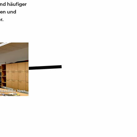
nd häufiger
hen und
r.
chlandfunk Nova