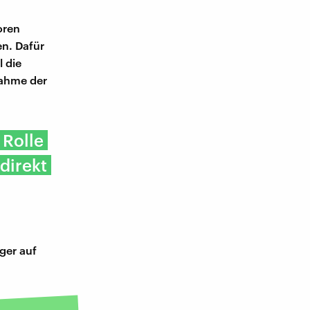
oren
n. Dafür
 die
nahme der
 Rolle
 direkt
iger auf