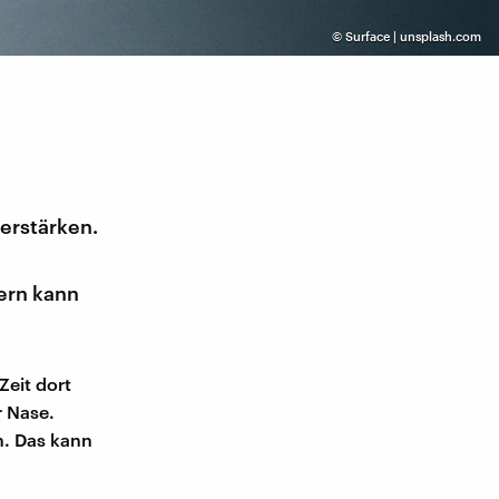
©
Surface | unsplash.com
erstärken.
ern kann
Zeit dort
 Nase.
n. Das kann