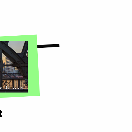
en (Symbolbild)
t