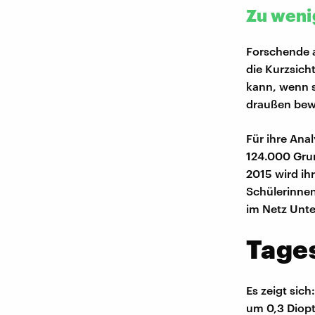
Zu weni
Forschende 
die Kurzsich
kann, wenn si
draußen be
Für ihre Ana
124.000 Grun
2015 wird ih
Schülerinne
im Netz Unt
Tages
Es zeigt sic
um 0,3 Diopt