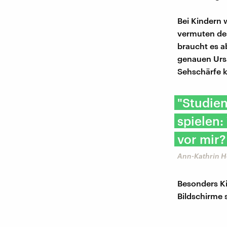
Bei Kindern 
vermuten des
braucht es a
genauen Ursa
Sehschärfe 
"Studien
spielen:
vor mir?
Ann-Kathrin H
Besonders Kin
Bildschirme 