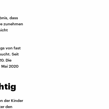
nis, dass
hre zunehmen
nicht
gs von fast
ucht. Seit
20. Die
s Mai 2020
htig
en der Kinder
ter den