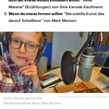
Materie" (Erzählungen) von
Sina Kamala Kaufmann
Wenn du etwas lernen willst:
"Die subtile Kunst des
darauf Scheißens" von
Mark Manson
©
Deutschlandfunk Nova | Lydia Herms
Lydia Herms spricht bei
Deutschlandfunk Nova über Bücher