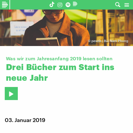
©
pexels | Bùi Nam Phong
Was wir zum Jahresanfang 2019 lesen sollten
Drei
Bücher
zum
Start
ins
neue
Jahr
03. Januar 2019