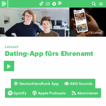
©
Letsact
Letsact
Dating-App
fürs
Ehrenamt
Deutschlandfunk App
ARD Sounds
Spotify
Apple Podcasts
Abonnieren