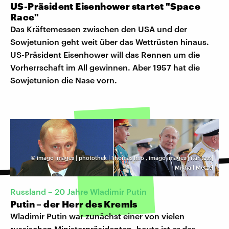
US-Präsident Eisenhower startet "Space
Race"
Das Kräftemessen zwischen den USA und der
Sowjetunion geht weit über das Wettrüsten hinaus.
US-Präsident Eisenhower will das Rennen um die
Vorherrschaft im All gewinnen. Aber 1957 hat die
Sowjetunion die Nase vorn.
©
imago images | photothek | Thomas Imo
,
imago images | itar-tass|
Mikhail Metzel
Russland – 20 Jahre Wladimir Putin
Putin – der Herr des Kremls
Wladimir Putin war zunächst einer von vielen
russischen Ministerpräsidenten, heute ist er der