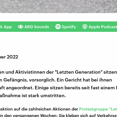
nk App
ARD Sounds
Spotify
Apple Podcas
ber 2022
en und Aktivistinnen der "Letzten Generation" sitzen
Gefängnis, vorsorglich. Ein Gericht hat bei ihnen
ft angeordnet. Einige sitzen bereits seit fast einem
aßnahme ist stark umstritten.
Reaktion auf die zahlreichen Aktionen der
Protestgruppe "Let
in den vergangenen Wochen: Sie kleben sich auf Verkehrsst