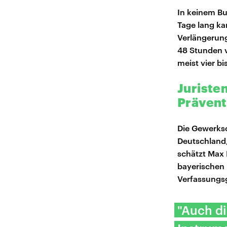
In keinem Bun
Tage lang ka
Verlängerung
48 Stunden 
meist vier bi
Juriste
Prävent
Die Gewerksc
Deutschland
schätzt Max 
bayerischen 
Verfassungsg
"Auch di