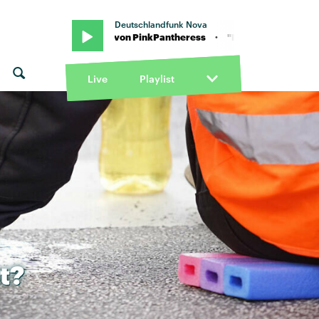
Deutschlandfunk Nova
· "Illegal" von PinkPantheress · "Illegal" von PinkPantheress
Live
Playlist
t?