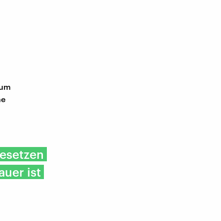
 um
he
gesetzen
uer ist