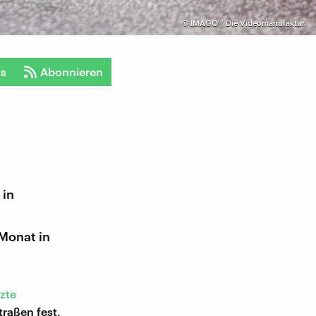
©
IMAGO / Die Videomanufaktur
ts
Abonnieren
 in
 Monat in
zte
raßen fest,