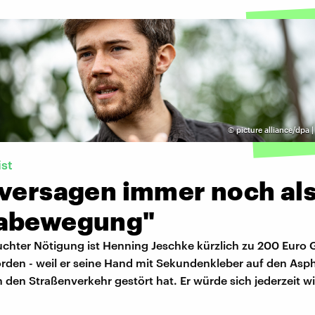
©
picture alliance/dpa
ist
 versagen immer noch al
abewegung"
chter Nötigung ist Henning Jeschke kürzlich zu 200 Euro G
orden - weil er seine Hand mit Sekundenkleber auf den Asph
den Straßenverkehr gestört hat. Er würde sich jederzeit w