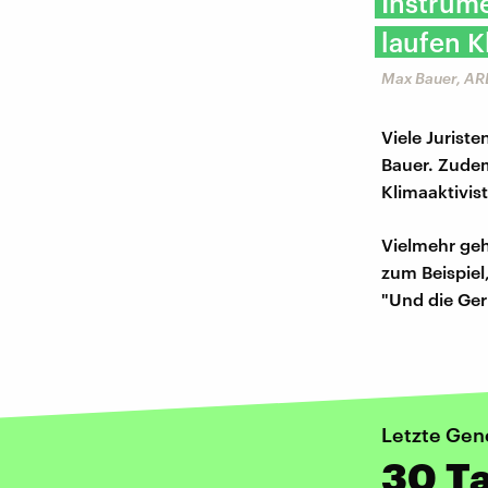
Instrume
laufen K
Max Bauer, AR
Viele Juriste
Bauer. Zudem
Klimaaktivis
Vielmehr geh
zum Beispiel
"Und die Ger
Letzte Gen
30 T