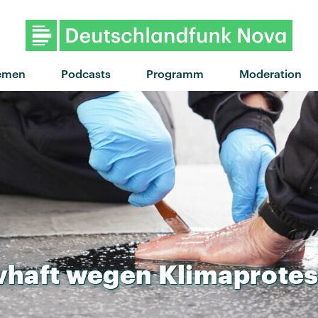
"Illegal" von PinkPantheress 
emen
Podcasts
Programm
Moderation
vhaft
wegen
Klimaprotes