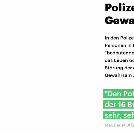
Poliz
Gewa
In den Poliz
Personen in
"bedeutendes
das Leben od
Störung der 
Gewahrsam a
"Den Pol
der 16 B
sehr, se
Max Bauer, AR