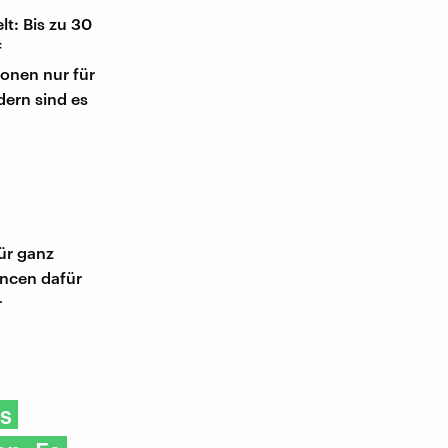
lt: Bis zu 30
f
sonen nur für
ern sind es
für ganz
ncen dafür
r
es