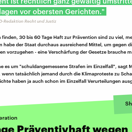
nt ist rechtlich ganz gewaltig umstritt
lagen vor obersten Gerichten."
D-Redaktion Recht und Justiz
n finden, 30 bis 60 Tage Haft zur Prävention sind zu viel, m
 habe der Staat durchaus ausreichend Mittel, um gegen d
ten vorzugehen - eine Verschärfung der Gesetze brauche m
e es um "schuldangemessene Strafen im Einzelfall", sagt 
, wenn tatsächlich jemand durch die Klimaproteste zu Sc
ichte haben ja auch schon im Einzelfall Verurteilungen au
Sh
eration
age Präventivhaft wegen