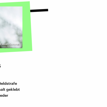
 | Fabian Sommer
s
eldstrafe
alt geklebt
ieder