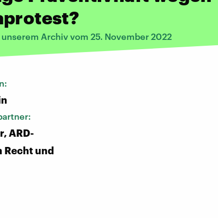
aprotest?
s unserem Archiv vom 25. November 2022
n:
in
artner:
r, ARD-
n Recht und