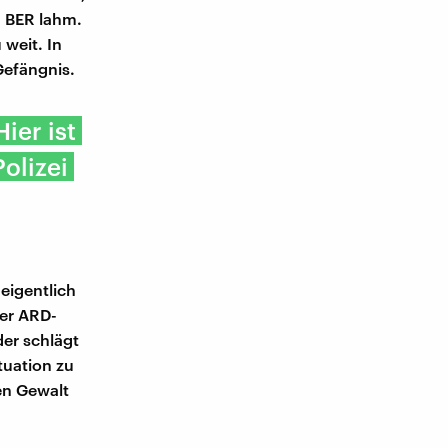
n BER lahm.
weit. In
Gefängnis.
ier ist
olizei
eigentlich
der ARD-
er schlägt
tuation zu
en Gewalt