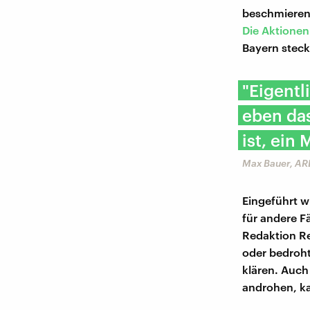
beschmieren 
Die Aktionen
Bayern steck
"Eigentl
eben das
ist, ein
Max Bauer, AR
Eingeführt w
für andere F
Redaktion Re
oder bedroht
klären. Auch
androhen, k