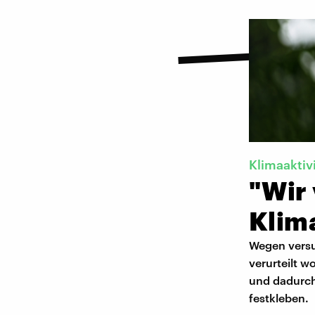
Klimaaktiv
"Wir
Klim
Wegen versu
verurteilt w
und dadurch 
festkleben.