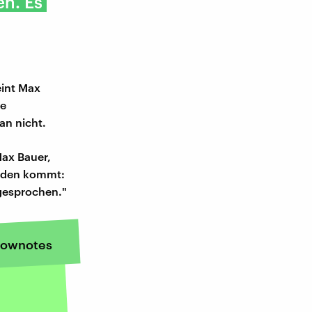
en. Es
eint Max
ie
an nicht.
Max Bauer,
haden kommt:
sgesprochen."
ownotes