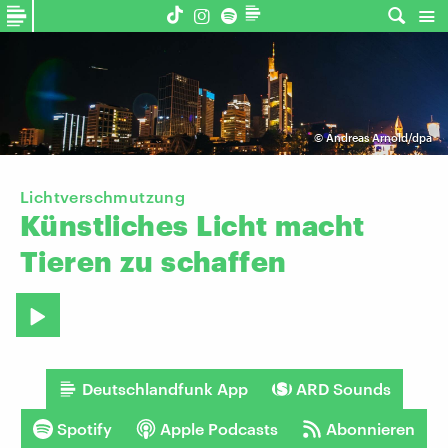
©
Andreas Arnold/dpa
Lichtverschmutzung
Künstliches
Licht
macht
Tieren
zu
schaffen
Deutschlandfunk App
ARD Sounds
Spotify
Apple Podcasts
Abonnieren