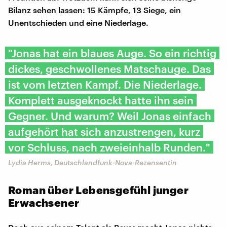
Bilanz sehen lassen: 15 Kämpfe, 13 Siege, ein
Unentschieden und eine Niederlage.
"Jonas hat ein blaues Auge. So ein richtig
dickes, geschwollenes Matschauge. Das
ist vom letzten Kampf. Die Niederlage.
Komplett ausgeknockt hatte ihn sein
Gegner. Und warum? Weil Jonas einfach
aufgehört hat sich anzustrengen, kurz
vor Schluss, nach zweieinhalb Runden."
Lydia Herms, Deutschlandfunk-Nova-Rezensentin
Roman über Lebensgefühl junger
Erwachsener