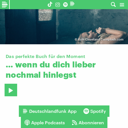
©
Kyle Cleveland | unsplash.com
Das perfekte Buch für den Moment
…
wenn
du
dich
lieber
nochmal
hinlegst
Deutschlandfunk App
Spotify
Apple Podcasts
Abonnieren