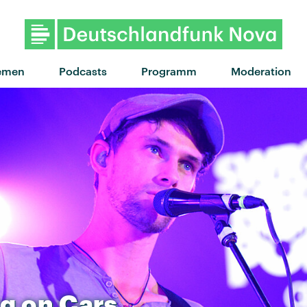
"Saufen" von Haller 
emen
Podcasts
Programm
Moderation
ng
on
Cars