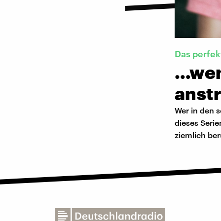
Das perfe
…wen
anst
Wer in den s
dieses Seri
ziemlich be