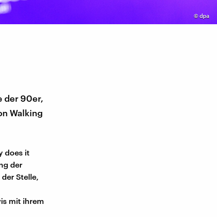
©
dpa
e der 90er,
on Walking
 does it
ng der
der Stelle,
vis mit ihrem