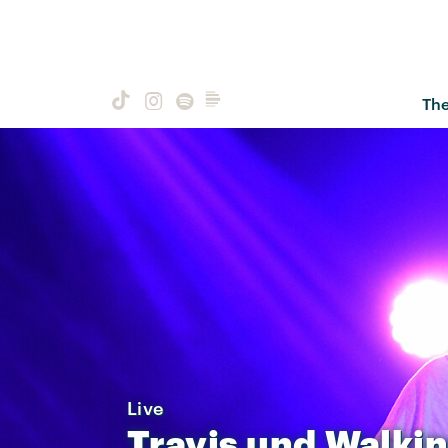
Th
Live
Travis
und
Walki