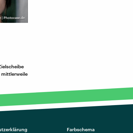
e | Photocase.de
Zielscheibe
mittlerweile
tzerklärung
Farbschema