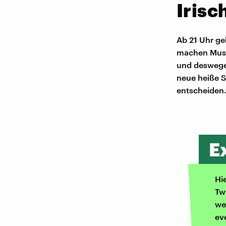
Iris
Ab 21 Uhr ge
machen Musi
und deswegen
neue heiße Sc
entscheiden.
E
Hi
Tw
we
ev