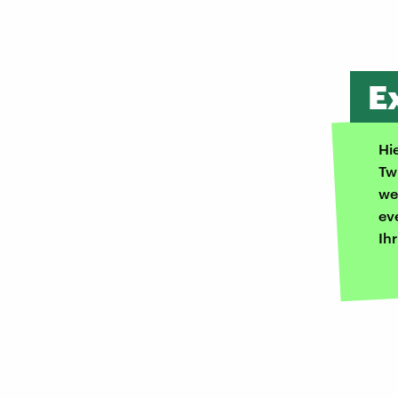
E
Hi
Tw
we
ev
Ih