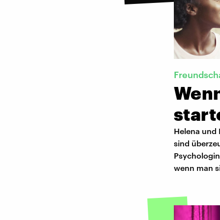
Freundscha
Wenn
star
Helena und 
sind überzeu
Psychologin
wenn man sic