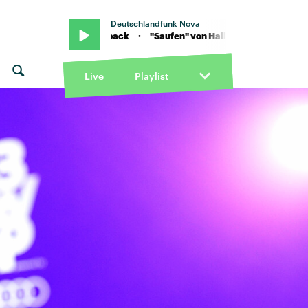
Deutschlandfunk Nova
x Das Lumpenpack · "Saufen" von Haller x Das Lumpenpack · "Saufe
Live
Playlist