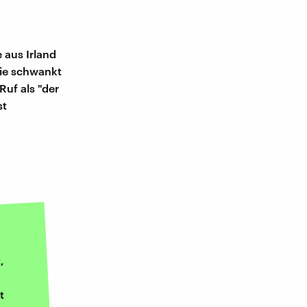
 aus Irland
ie schwankt
uf als "der
st
,
t