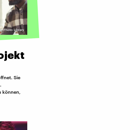
ce Photo Library
ojekt
fnet. Sie
.
n können,