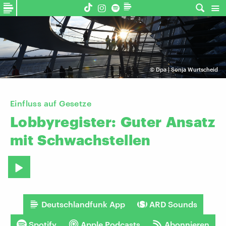
©
Dpa | Sonja Wurtscheid
Einfluss auf Gesetze
Lobbyregister:
Guter
Ansatz
mit
Schwachstellen
Deutschlandfunk App
ARD Sounds
Spotify
Apple Podcasts
Abonnieren