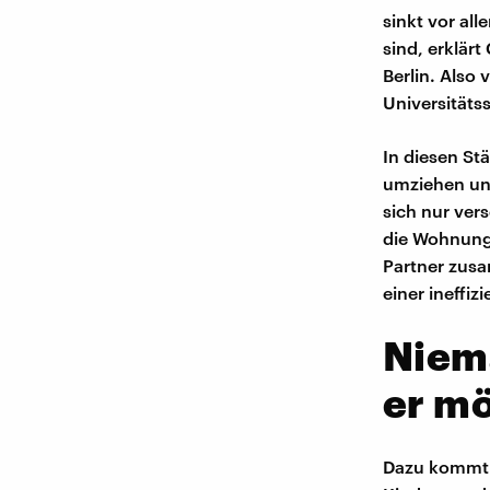
sinkt vor al
sind, erklär
Berlin. Also
Universitäts
In diesen St
umziehen und
sich nur ver
die Wohnung 
Partner zus
einer ineffiz
Niem
er m
Dazu kommt: 