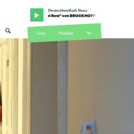
Deutschlandfunk Nova
FF · "Front Row" von BROCKHOFF · "Front Row" von BROCKHOFF
Live
Playlist