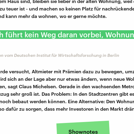
m Haus sind, bleiben sie lieber in der alten Wohnung, weil 
l zu teuer ist - und machen so keinen Platz für nachrückend
nd kann mehr da wohnen, wo er gerne möchte.
ch führt kein Weg daran vorbei, Wohnu
n vom Deutschen Institut für Wirtschaftsforschung in Berlin
rde versucht, Altmieter mit Prämien dazu zu bewegen, um
wird sich an der Lage aber nur etwas ändern, wenn neue 
n, sagt Claus Michelsen. Gerade in den wachsenden Metro
zug sehr groß ist. Das Problem: In den Stadtzentren gibt e
e noch bebaut werden können. Eine Alternative: Den Wohn
so dafür zu sorgen, dass mehr Investoren in den Markt drä
Shownotes