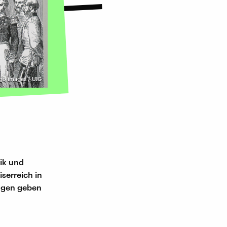
go images / UIG
tik und
serreich in
agen geben