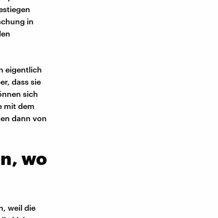
gestiegen
schung in
len
n eigentlich
r, dass sie
önnen sich
ie mit dem
hen dann von
n, wo
 weil die