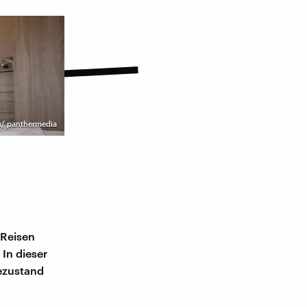
s/ panthermedia
 Reisen
In dieser
ezustand