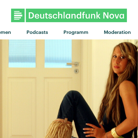
"Front Row" von BROCKHO
emen
Podcasts
Programm
Moderation