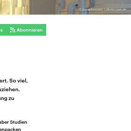
©
paraphonatic | photocase.de
ts
Abonnieren
rt. So viel,
uziehen.
ung zu
 aber Studien
tenpacken