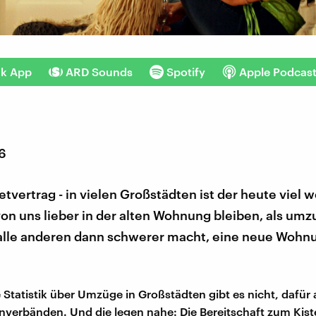
nk App
ARD Sounds
Spotify
Apple Podcas
16
etvertrag - in vielen Großstädten ist der heute viel we
von uns lieber in der alten Wohnung bleiben, als umz
 alle anderen dann schwerer macht, eine neue Wohn
le Statistik über Umzüge in Großstädten gibt es nicht, dafür
verbänden. Und die legen nahe: Die Bereitschaft zum Kis