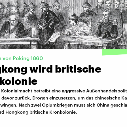
©
ima
n von Peking 1860
kong wird britische
kolonie
e Kolonialmacht betreibt eine aggressive Außenhandelspoli
 davor zurück, Drogen einzusetzen, um das chinesische Kai
 zwingen. Nach zwei Opiumkriegen muss sich China geschl
rd Hongkong britische Kronkolonie.