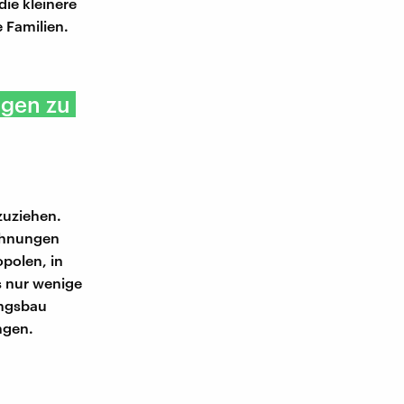
die kleinere
e Familien.
ngen zu
zuziehen.
Wohnungen
polen, in
s nur wenige
ungsbau
ngen.