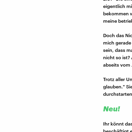
eigentlich m
bekommen wür
meine betrie
Doch das Nic
mich gerade k
sein, dass m
nicht so ist?
abseits vom 
Trotz aller 
glauben." Si
durchstarten
Neu!
Ihr könnt d
beschäftigt 