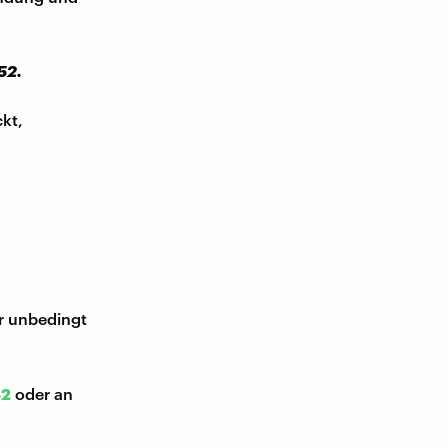
52.
kt,
ir unbedingt
52
oder an