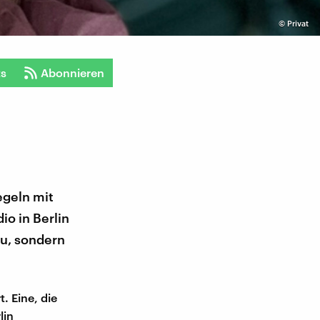
©
Privat
ts
Abonnieren
egeln mit
io in Berlin
zu, sondern
. Eine, die
lin