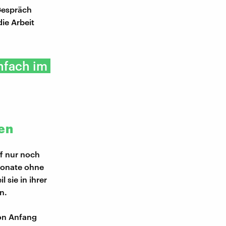
Gespräch
die Arbeit
nfach im
ben
ff nur noch
 Monate ohne
 sie in ihrer
n.
hon Anfang