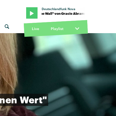
Deutschlandfunk Nova
ams · "Hit the Wall" von Gracie Abrams · "Hit the Wall" von Gracie 
Live
Playlist
inen
Wert"