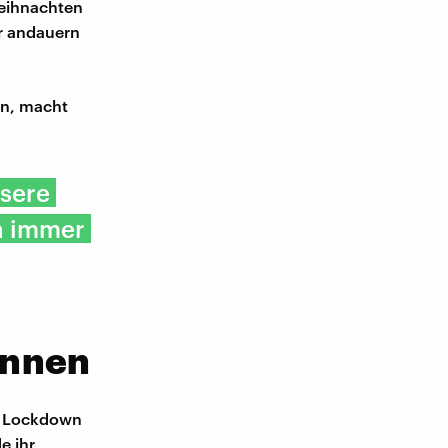
Weihnachten
r andauern
en, macht
nsere
ch immer
Innen
n Lockdown
e ihr