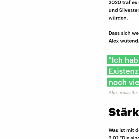
2020 traf es
und Silveste
würden.
Dass sich we
Alex wütend
"Ich hab
Existenz
noch vie
Alex, muss ihr
Stär
Was ist mit
2.0? "Die si