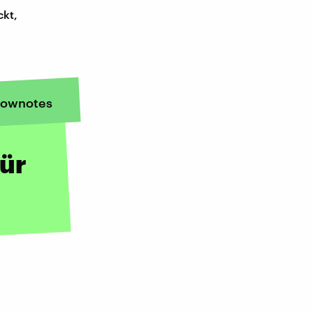
ckt,
ownotes
für