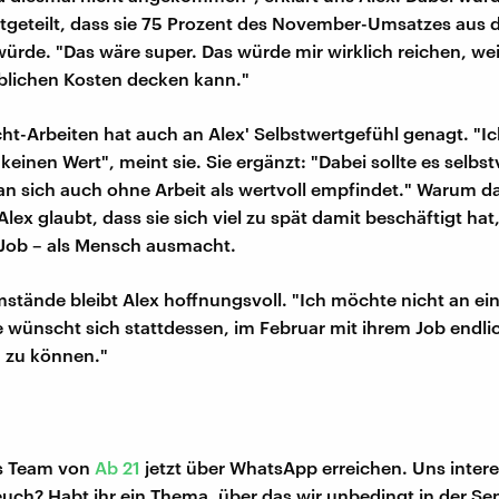
itgeteilt, dass sie 75 Prozent des November-Umsatzes aus 
de. "Das wäre super. Das würde mir wirklich reichen, wei
blichen Kosten decken kann."
ht-Arbeiten hat auch an Alex' Selbstwertgefühl genagt. "Ic
einen Wert", meint sie. Sie ergänzt: "Dabei sollte es selbs
an sich auch ohne Arbeit als wertvoll empfindet." Warum da
 Alex glaubt, dass sie sich viel zu spät damit beschäftigt hat
Job – als Mensch ausmacht.
Umstände bleibt Alex hoffnungsvoll. "Ich möchte nicht an ei
e wünscht sich stattdessen, im Februar mit ihrem Job endli
 zu können."
as Team von
Ab 21
jetzt über WhatsApp erreichen. Uns intere
euch? Habt ihr ein Thema, über das wir unbedingt in der S