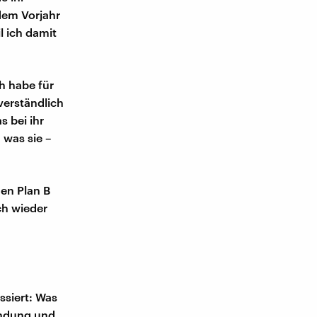
dem Vorjahr
l ich damit
h habe für
tverständlich
s bei ihr
, was sie –
nen Plan B
ch wieder
ssiert: Was
endung und