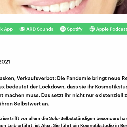
nk App
ARD Sounds
Spotify
Apple Podcas
 2021
asken, Verkaufsverbot: Die Pandemie bringt neue R
lex bedeutet der Lockdown, dass sie ihr Kosmetikstud
ht machen muss. Das setzt ihr nicht nur existenziell 
 ihren Selbstwert an.
ise trifft vor allem die Solo-Selbstständigen besonders hart
n Leib erfährt, ist Alex. Sie führt ein Kosmetikstudio in Ber