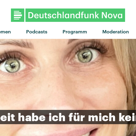
"Hit the Wall" von Gracie Abr
emen
Podcasts
Programm
Moderation
eit
habe
ich
für
mich
ke